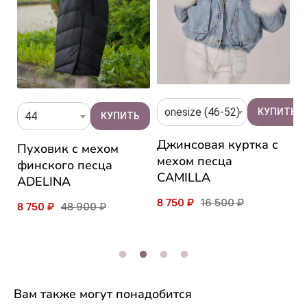
onesize (46-52)
44
Джинсовая куртка с
Пуховик с мехом
П
мехом песца
а
финского песца
ч
CAMILLA
ADELINA
B
8 750 ₽
16 500 ₽
8 750 ₽
48 900 ₽
8
Вам также могут понадобится