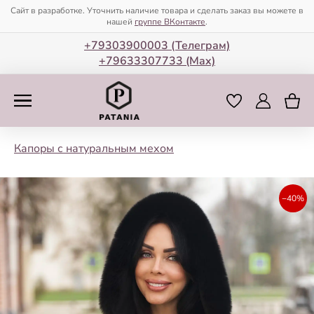
Сайт в разработке. Уточнить наличие товара и сделать заказ вы можете в
нашей
группе ВКонтакте
.
+79303900003 (Телеграм)
+79633307733 (Мax)
Капоры с натуральным мехом
−40%