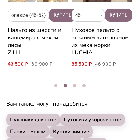
onesize (46-52)
46
Пальто из шерсти и
Пуховое пальто с
Ж
кашемира с мехом
вязаным капюшоном
к
лисы
из меха норки
E
ZILLI
LUCHIA
9
43 500 ₽
69 900 ₽
35 500 ₽
46 900 ₽
Вам также могут понадобится
Пуховики длинные
Пуховики укороченные
Парки с мехом
Куртки зимние