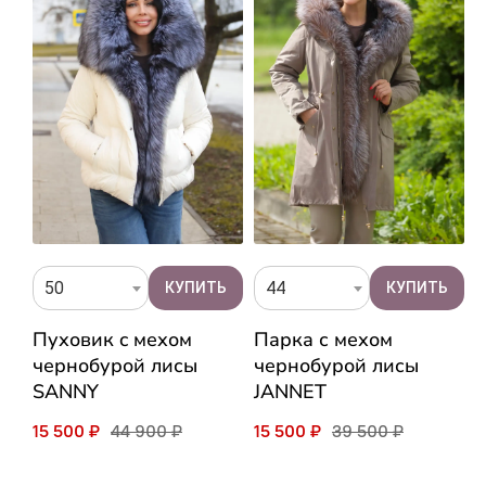
50
44
ж
Пуховик c мехом
Парка с мехом
п
чернобурой лисы
чернобурой лисы
п
SANNY
JANNET
A
15 500 ₽
44 900 ₽
15 500 ₽
39 500 ₽
1