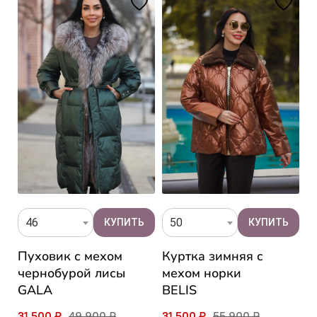
46
50
Пуховик с мехом
Куртка зимняя c
К
чернобурой лисы
мехом норки
B
GALA
BELIS
1
31 500 ₽
49 900 ₽
31 500 ₽
55 900 ₽