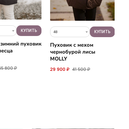
48
o
 зимний пуховик
Пуховик c мехом
Ш
песца
чернобурой лисы
м
MOLLY
V
45 800 ₽
29 900 ₽
41 500 ₽
27