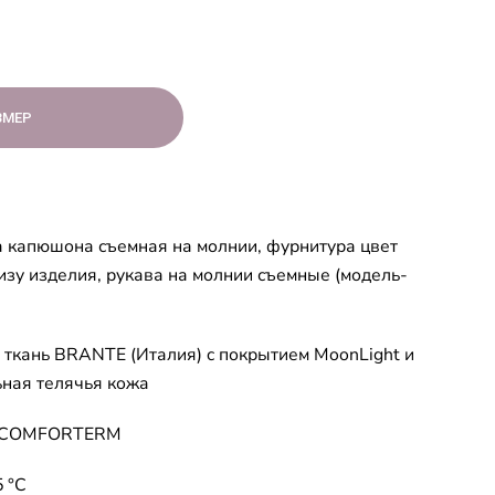
ЗМЕР
а капюшона съемная на молнии, фурнитура цвет
низу изделия, рукава на молнии съемные (модель-
 ткань BRANTE (Италия) c покрытием MoonLight и
ьная телячья кожа
ь COMFORTERM
5 °C