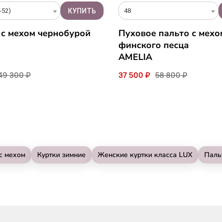
48
-52)
Пуховое пальто с мехо
 с мехом чернобурой
финского песца
AMELIA
37 500 ₽
58 800 ₽
49 300 ₽
с мехом
Куртки зимние
Женские куртки класса LUX
Паль