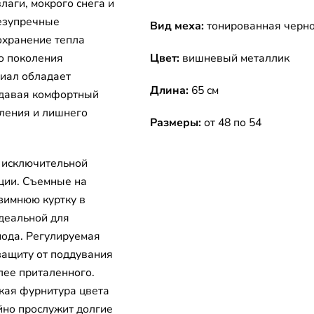
лаги, мокрого снега и
безупречные
Вид меха:
тонированная черно
охранение тепла
о поколения
Цвет:
вишневый металлик
иал обладает
Длина:
65 см
здавая комфортный
еления и лишнего
Размеры:
от 48 по 54
 исключительной
ции. Съемные на
зимнюю куртку в
идеальной для
иода. Регулируемая
защиту от поддувания
лее приталенного.
кая фурнитура цвета
йно прослужит долгие