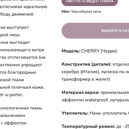
СМОТРЕТЬ ВИДЕО ТОВАРА
обеспечивая идеальную
Мех:
Чернобурая лиса
ободу движений.
ки выступает
ВЫБЕРИТЕ РА
урой лисы
шона выглядит
ронизывающего ветра
Модель:
CHERRY (Черри)
ко отстегивается (на
Конструктив (детали):
отделк
щественно упрощает
серебро (Италия), кулиска по 
ются благородные
трансформер в жилет)
нской ткани
ьной телячьей кожи,
Материал верха:
премиальная
t-a-porter.
эффектом waterproof, натурал
ехнологичная ткань
Утеплитель:
Нано-утеплител
 напылением
 с эффектом
Температурный режим:
до -2