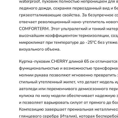
waterproof, пуховик полностью непроницаем для в
ледяного дождя, сохраняя первозданный вид и 
грязеотталкивающие свойства. За безупречное с
отвечает революционный нано-утеплитель новог
COMFORTERM. Этот ультралегкий и тонкий матер
высочайшим коэффициентом термоизоляции, со
микроклимат при температуре до -25°C без утяж
визуального объема.
Куртка-пуховик CHERRY длиной 65 см отличается
функциональностью и возможностью трансформа
молнии рукава позволяют мгновенно превратить 
стильный утепленный жилет, что делает модель 
автоледи или переменчивого демисезонного пер
кулиска по низу модели обеспечивает надежную 
и позволяет варьировать силуэт от прямого до бо
Композицию завершает премиальная металличес
глянцевого серебра (Италия), которая бесперебо