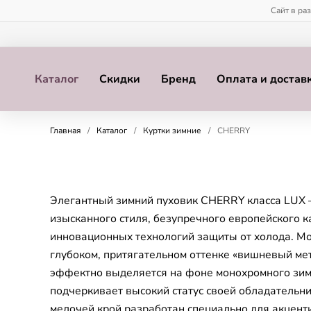
Сайт в ра
Каталог
Скидки
Бренд
Оплата и достав
Главная
/
Каталог
/
Куртки зимние
/
CHERRY
Элегантный зимний пуховик CHERRY класса LUX
изысканного стиля, безупречного европейского к
инновационных технологий защиты от холода. М
глубоком, притягательном оттенке «вишневый ме
эффектно выделяется на фоне монохромного зим
подчеркивает высокий статус своей обладательн
мелочей крой разработан специально для акцент