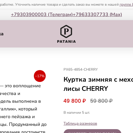
зработке. Уточнить наличие товара и сделать заказ вы можете в нашей
группе 
+79303900003 (Телеграм)
+79633307733 (Мax)
ка
PX65-4854-CHERRY
−17%
Куртка зимняя c мех
 — это воплощение
лисы CHERRY
ачества и
49 800 ₽
59 800 ₽
одель выполнена в
таллик», который
В наличии 5 шт.
него пейзажа и
Таблица размеров
ицы. Продуманный до
ирования достоинств