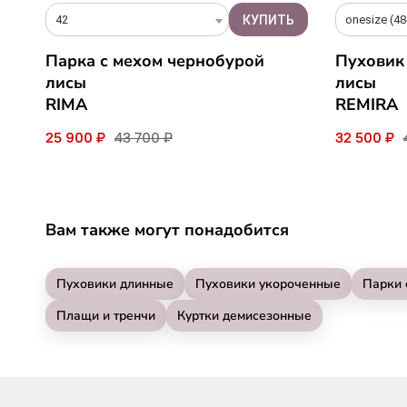
42
onesize (48
Парка с мехом чернобурой
Пуховик
лисы
лисы
RIMA
REMIRA
25 900 ₽
43 700 ₽
32 500 ₽
Вам также могут понадобится
Пуховики длинные
Пуховики укороченные
Парки 
Плащи и тренчи
Куртки демисезонные