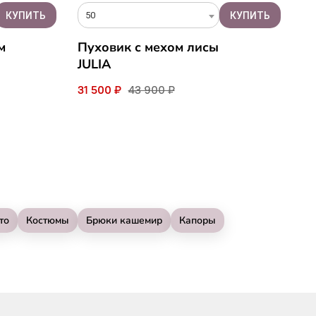
50
м
Пуховик с мехом лисы
JULIA
31 500 ₽
43 900 ₽
то
Костюмы
Брюки кашемир
Капоры