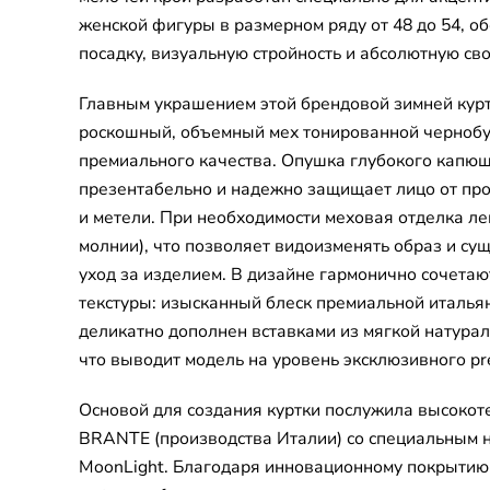
женской фигуры в размерном ряду от 48 до 54, 
посадку, визуальную стройность и абсолютную св
Главным украшением этой брендовой зимней курт
роскошный, объемный мех тонированной черноб
премиального качества. Опушка глубокого капю
презентабельно и надежно защищает лицо от п
и метели. При необходимости меховая отделка лег
молнии), что позволяет видоизменять образ и су
уход за изделием. В дизайне гармонично сочета
текстуры: изысканный блеск премиальной италья
деликатно дополнен вставками из мягкой натурал
что выводит модель на уровень эксклюзивного pre
Основой для создания куртки послужила высокот
BRANTE (производства Италии) со специальным
MoonLight. Благодаря инновационному покрытию