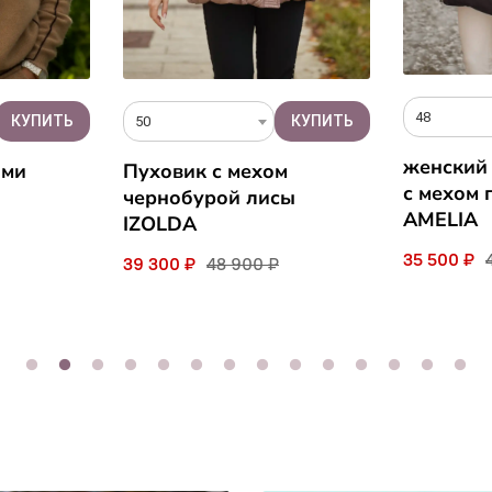
48
50
женский
ами
Пуховик с мехом
с мехом 
чернобурой лисы
AMELIA
IZOLDA
35 500 ₽
39 300 ₽
48 900 ₽