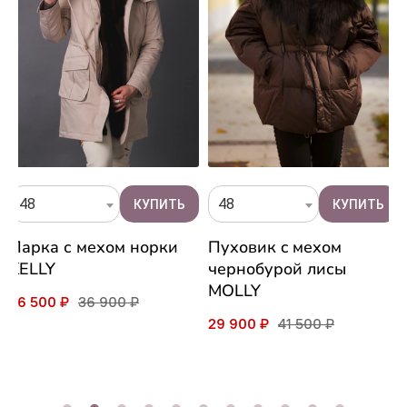
48
48
Парка с мехом норки
Пуховик c мехом
KELLY
чернобурой лисы
MOLLY
26 500 ₽
36 900 ₽
29 900 ₽
41 500 ₽