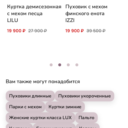
Куртка демисезонная
Пуховик c мехом
П
с мехом песца
финского енота
н
LILU
IZZI
м
п
19 900 ₽
27 900 ₽
19 900 ₽
39 500 ₽
I
1
Вам также могут понадобится
Пуховики длинные
Пуховики укороченные
Парки с мехом
Куртки зимние
Женские куртки класса LUX
Пальто