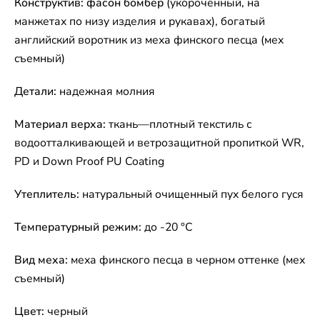
Конструктив: фасон бомбер
(укороченный, на
манжетах по низу изделия и рукавах), богатый
английский воротник из меха финского песца (мех
съемный)
Детали:
надежная молния
Материал верха:
ткань—плотный текстиль с
водоотталкивающей и ветрозащитной пропиткой WR,
PD и Down Proof PU Coating
Утеплитель:
натуральный очищенный пух белого гуся
Температурный режим:
до -20 °C
Вид меха:
меха финского песца в черном оттенке (мех
съемный)
Цвет:
черный