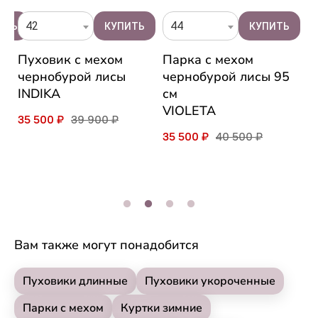
42
44
Пуховик с мехом
Парка с мехом
П
чернобурой лисы
чернобурой лисы 95
к
INDIKA
см
н
VIOLETA
и
35 500 ₽
39 900 ₽
M
35 500 ₽
40 500 ₽
3
Вам также могут понадобится
Пуховики длинные
Пуховики укороченные
Парки с мехом
Куртки зимние