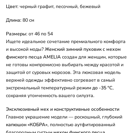
Цвет:
черный графит, песочный, бежевый
Длина:
80 см
Размеры:
от 46 по 54
Ищете идеальное сочетание премиального комфорта
и высокой моды?
Женский зимний пуховик с мехом
финского песца AMELIA
создан для женщин, которые
не готовы компромиссно выбирать между красотой и
защитой от суровых морозов. Эта люксовая модель
верхней одежды эффективно согревает в самый
экстремальный температурный режим
до -35 °C
,
сохраняя утонченность вашего силуэта.
Эксклюзивный мех и конструктивные особенности
Главное украшение модели — роскошный, глубокий
капюшон «КОБРА»
, полностью аутфитированный
благородным густым
мехом финского песца
,