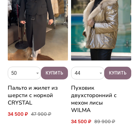
50
44
Пальто и жилет из
Пуховик
П
шерсти с норкой
двухсторонний с
м
CRYSTAL
мехом лисы
л
WILMA
R
34 500 ₽
47 900 ₽
34 500 ₽
89 900 ₽
3