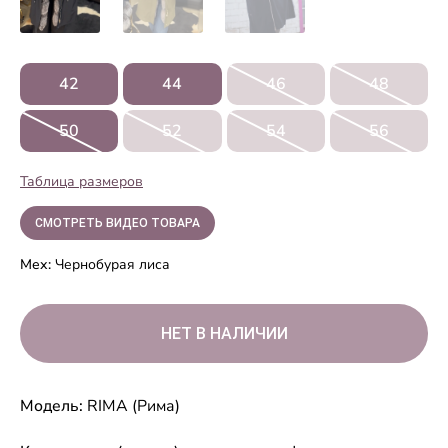
42
44
46
48
50
52
54
56
Таблица размеров
СМОТРЕТЬ ВИДЕО ТОВАРА
Мех:
Чернобурая лиса
Модель:
RIMA (Рима)