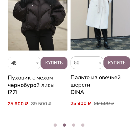
50
48
Пальто из овечьей
Пуховик c мехом
П
шерсти
чернобурой лисы
м
DINA
IZZI
C
25 900 ₽
29 500 ₽
25 900 ₽
39 500 ₽
2