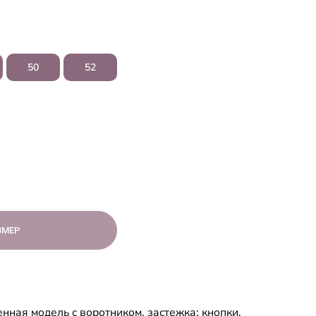
50
52
ЗМЕР
нная модель с воротником, застежка: кнопки,