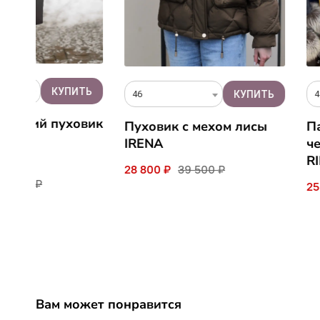
42
46
ик
Парка с мехом
Пуховик с мехом лисы
чернобурой ли
IRENA
RIMA
28 800 ₽
39 500 ₽
25 900 ₽
43 700 ₽
Вам может понравится