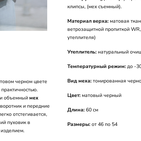
клипсы, (мех съемный).
Материал верха:
матовая ткан
ветрозащитной пропиткой WR, 
утеплителя)
Утеплитель:
натуральный очищ
Температурный режим:
до -30
Вид меха:
тонированная черно
товом черном цвете
 практичностью.
Цвет:
матовый черный
 и объемный
мех
 воротник и передние
Длина:
60 см
егко отстегивается,
ий пуховик в
Размеры:
от 46 по 54
 изделием.