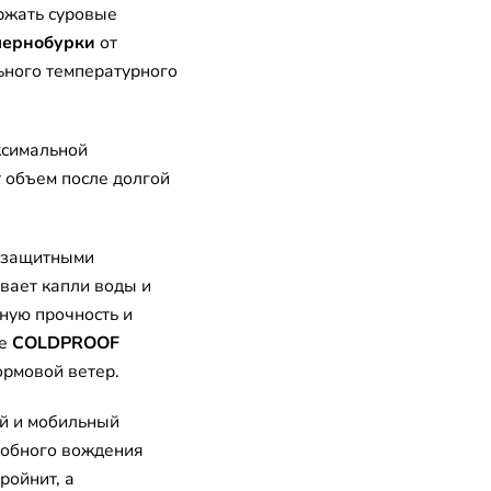
ржать суровые
 чернобурки
от
ьного температурного
ксимальной
т объем после долгой
и защитными
вает капли воды и
ную прочность и
ие
COLDPROOF
рмовой ветер.
й и мобильный
добного вождения
ройнит, а