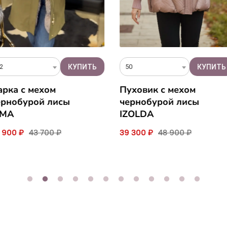
50
48
Пуховик с мехом
Пуховик 
сы
чернобурой лисы
AYSHA
IZOLDA
29 900 ₽
39 300 ₽
48 900 ₽