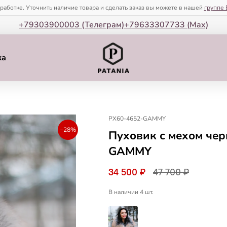
зработке. Уточнить наличие товара и сделать заказ вы можете в нашей
группе 
+79303900003 (Телеграм)
+79633307733 (Мax)
ка
PX60-4652-GAMMY
−28%
Пуховик с мехом че
GAMMY
34 500 ₽
47 700 ₽
В наличии 4 шт.