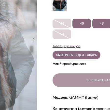
44
46
48
54
Таблица размеров
СМОТРЕТЬ ВИДЕО ТОВАРА
Мех:
Чернобурая лиса
ВЫБЕРИТЕ РА
Модель:
GAMMY (Гамми)
Конструктив (детали):
укороче