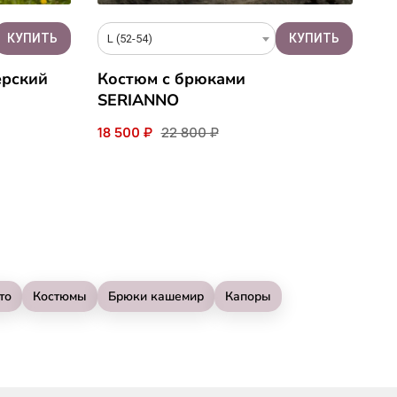
L (52-54)
ерский
Костюм с брюками
SERIANNO
18 500 ₽
22 800 ₽
то
Костюмы
Брюки кашемир
Капоры