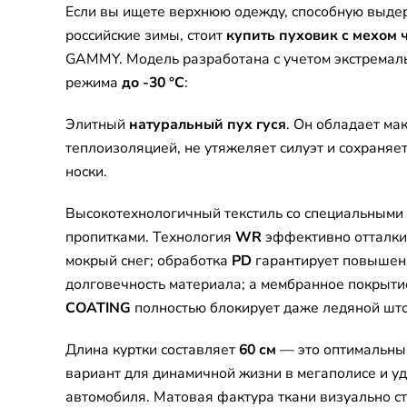
Если вы ищете верхнюю одежду, способную выде
российские зимы, стоит
купить пуховик с мехом
GAMMY. Модель разработана с учетом экстремал
режима
до -30 °C
:
Элитный
натуральный пух гуся
. Он обладает ма
теплоизоляцией, не утяжеляет силуэт и сохраняе
носки.
Высокотехнологичный текстиль со специальным
пропитками. Технология
WR
эффективно отталки
мокрый снег; обработка
PD
гарантирует повышен
долговечность материала; а мембранное покрыт
COATING
полностью блокирует даже ледяной што
Длина куртки составляет
60 см
— это оптимальны
вариант для динамичной жизни в мегаполисе и у
автомобиля. Матовая фактура ткани визуально ст