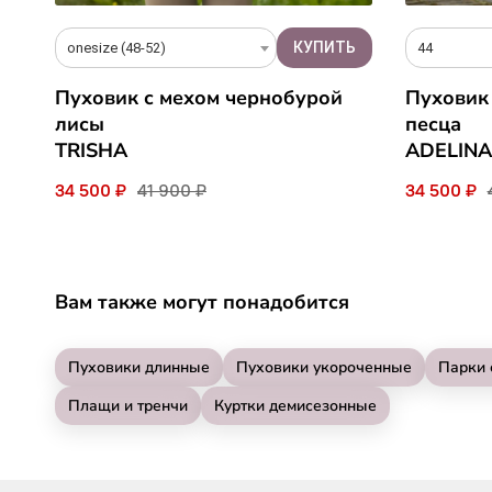
onesize (48-52)
44
Пуховик с мехом чернобурой
Пуховик
лисы
песца
TRISHA
ADELINA
34 500 ₽
41 900 ₽
34 500 ₽
Вам также могут понадобится
Пуховики длинные
Пуховики укороченные
Парки 
Плащи и тренчи
Куртки демисезонные