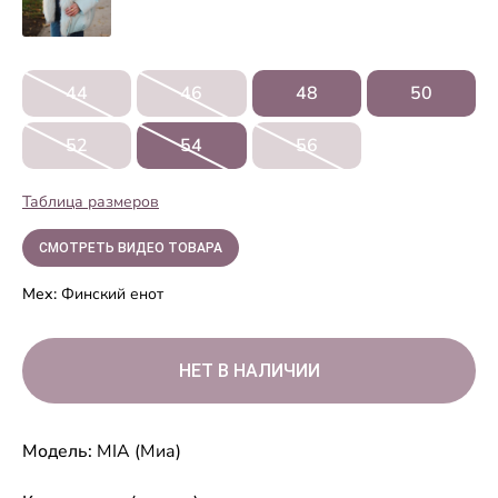
44
46
48
50
52
54
56
Таблица размеров
СМОТРЕТЬ ВИДЕО ТОВАРА
Мех:
Финский енот
Модель:
MIA (Миа)