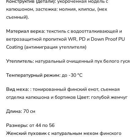
Конструктив (детали):
укороченная модель с
капюшоном, застежка: молния, клипсы, (мех
съемный).
Материал верха:
текстиль с водоотталкивающей и
ветрозащитной пропиткой WR, PD и Down Proof PU
Coating (антимиграция утеплителя)
Утеплитель:
натуральный очищенный пух белого гуся
Температурный режим:
до -30 °C
Вид меха:
: тонированный финский енот, съемная
отделка капюшона и бортиков
Цвет:
голубой жемчуг
Длина:
70 см
Размеры:
от 44 по 56
Женский пуховик с натуральным мехом
финского