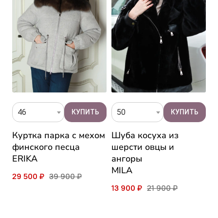
46
50
Куртка парка с мехом
Шуба косуха из
П
финского песца
шерсти овцы и
ф
ERIKA
ангоры
A
MILA
29 500 ₽
39 900 ₽
3
13 900 ₽
21 900 ₽