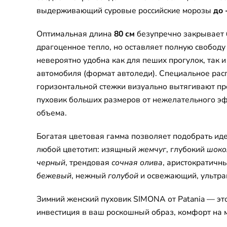
выдерживающий суровые российские морозы
до 
Оптимальная длина
80 см
безупречно закрывает 
драгоценное тепло, но оставляет полную свобод
невероятно удобна как для пеших прогулок, так 
автомобиля (формат автоледи). Специальное рас
горизонтальной стежки визуально вытягивают пр
пуховик больших размеров от нежелательного э
объема.
Богатая цветовая гамма позволяет подобрать ид
любой цветотип: изящный
жемчуг
, глубокий
шоко
черный
, трендовая
сочная олива
, аристократичн
бежевый
, нежный
голубой
и освежающий, ультр
Зимний женский пуховик SIMONA от Patania — эт
инвестиция в ваш роскошный образ, комфорт на 