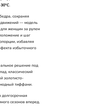
-30°C
.
бедра, сохраняя
у движений — модель
и для женщин за рулем
положение и шаг
опорции, избавляя
ффекта избыточного
еальное решение под
лад
, классический
ый
золотисто-
амодный
тиффани
.
о долгосрочная
много сезонов вперед.