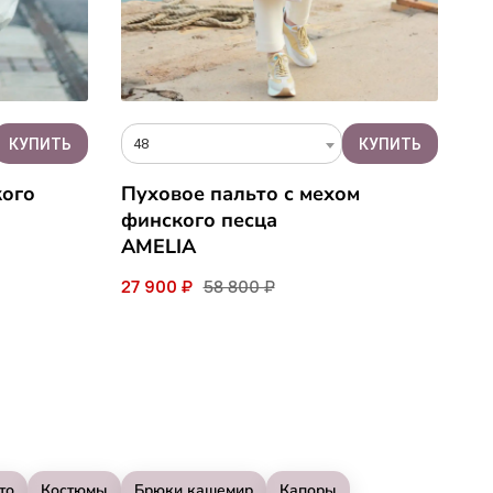
48
кого
Пуховое пальто с мехом
финского песца
AMELIA
27 900 ₽
58 800 ₽
то
Костюмы
Брюки кашемир
Капоры