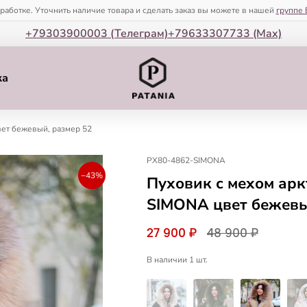
зработке. Уточнить наличие товара и сделать заказ вы можете в нашей
группе 
+79303900003 (Телеграм)
+79633307733 (Мax)
ка
ет бежевый, размер 52
PX80-4862-SIMONA
−43%
Пуховик с мехом арк
SIMONA цвет бежевы
27 900 ₽
48 900 ₽
В наличии 1 шт.