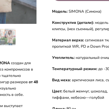
Модель:
SIMONA (Симона)
Конструктив (детали):
модель 
клипсы, (мех съемный), регули
Материал верха:
сатиновая тк
пропиткой WR, PD и Down Proo
Утеплитель:
натуральный очищ
MONA
создан для
Температурный режим:
до -30
ез компромиссов в
и тщательно
Вид меха:
арктическая лиса, 
фигур размеров
от 48
визуально
Цвет:
белый жемчуг, шоколад, 
ность в себе.
тиффани, небесно—голубой
ли выступает
Длина:
80 см