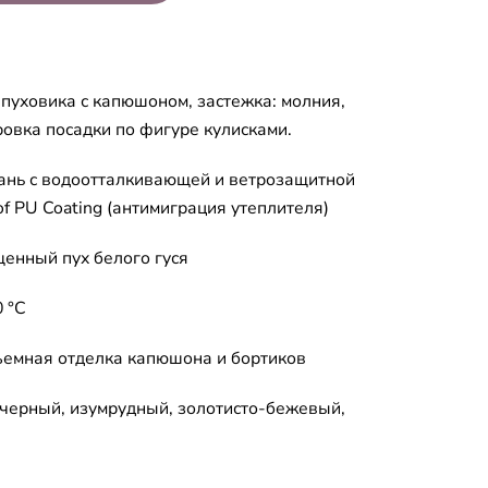
пуховика с капюшоном, застежка: молния,
ровка посадки по фигуре кулисками.
ань с водоотталкивающей и ветрозащитной
f PU Coating (антимиграция утеплителя)
енный пух белого гуся
 °C
съемная отделка капюшона и бортиков
черный, изумрудный, золотисто-бежевый,