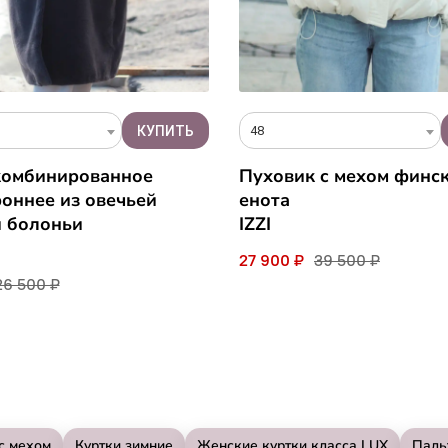
48
комбинированное
Пуховик c мехом финс
оннее из овечьей
енота
и болоньи
IZZI
27 900 ₽
39 500 ₽
26 500 ₽
с мехом
Куртки зимние
Женские куртки класса LUX
Паль