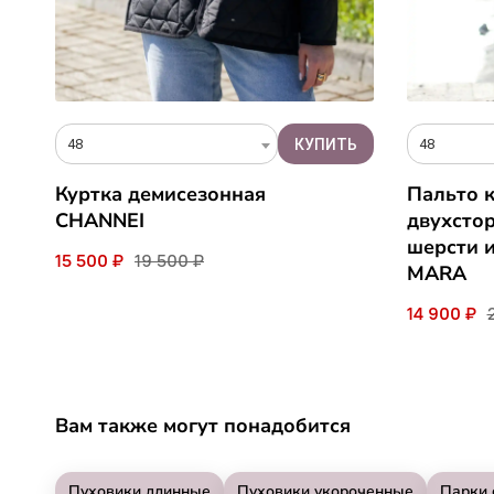
48
48
Куртка демисезонная
Пальто 
CHANNEI
двухстор
шерсти 
15 500 ₽
19 500 ₽
MARA
14 900 ₽
Вам также могут понадобится
Пуховики длинные
Пуховики укороченные
Парки 