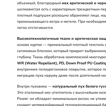
объемный, благородный
мех арктической и чер
шелковистая ость с характерным трехцветным п
плотный подпушек роскошно обрамляют лицо, н
пронизывающего ветра и метели. При необходим
легко отстегивается.
Высокотехнологичные ткани и арктическая защ
основе куртки — премиальный плотный текстиль 
сатиновым блеском, который придает выбранному
глубину. Ткань обработана комплексной многоур
WR (Water Repellent), PD, Down Proof PU Coatin
внутреннее полиуретановое покрытие, которое п
миграцию пуха наружу даже после длительной нос
Внутри пуховика —
натуральный пух белого гус
Это эталонный эко-утеплитель с высочайшим коэ
Power: он обладает минимальным весом, не утяже
создает непревзойденный теплоизоляционный ба