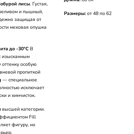
нобурой лисы
. Густая,
ереливом и пышный,
Размеры:
от 48 по 62
адежно защищая от
ости меховая опушка
ита до -30°C
В
с изысканным
 оттенку особую
овневой пропиткой
g
— специальное
олностью исключает
ки и химчисток.
я
высшей категории.
ффициентом Fill
ляет фигуру, но
рьер,