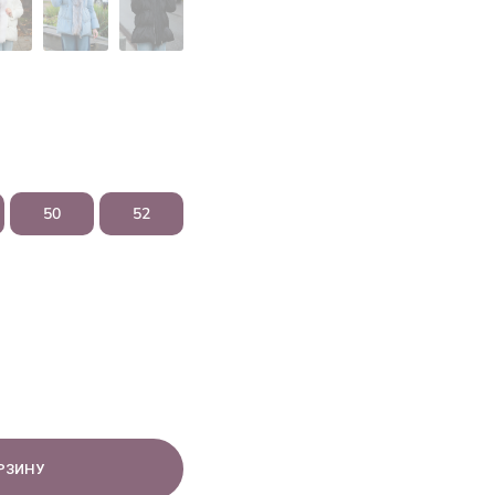
50
52