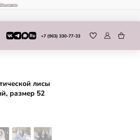
ВКонтакте
.
+7 (963) 330-77-33
тической лисы
й, размер 52