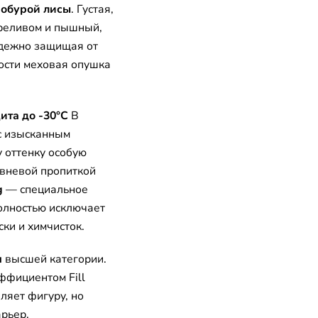
нобурой лисы
. Густая,
ереливом и пышный,
адежно защищая от
ости меховая опушка
ита до -30°C
В
с изысканным
 оттенку особую
овневой пропиткой
g
— специальное
олностью исключает
ки и химчисток.
я
высшей категории.
ффициентом Fill
ляет фигуру, но
рьер,