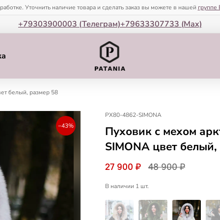
зработке. Уточнить наличие товара и сделать заказ вы можете в нашей
группе 
+79303900003 (Телеграм)
+79633307733 (Мax)
ка
ет белый, размер 58
PX80-4862-SIMONA
−43%
Пуховик с мехом арк
SIMONA цвет белый,
27 900 ₽
48 900 ₽
В наличии 1 шт.