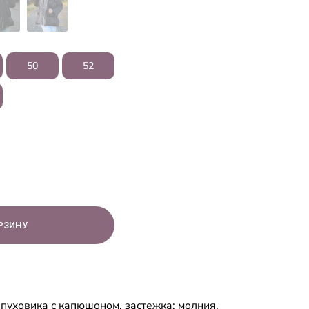
50
52
пуховика с капюшоном, застежка: молния,