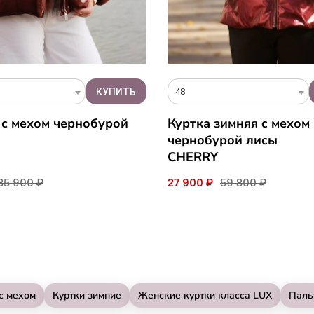
48
 с мехом чернобурой
Куртка зимняя c мехом
чернобурой лисы
CHERRY
35 900 ₽
27 900 ₽
59 800 ₽
с мехом
Куртки зимние
Женские куртки класса LUX
Паль