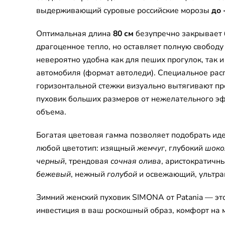
выдерживающий суровые российские морозы
до 
Оптимальная длина
80 см
безупречно закрывает 
драгоценное тепло, но оставляет полную свобод
невероятно удобна как для пеших прогулок, так 
автомобиля (формат автоледи). Специальное рас
горизонтальной стежки визуально вытягивают пр
пуховик больших размеров от нежелательного э
объема.
Богатая цветовая гамма позволяет подобрать ид
любой цветотип: изящный
жемчуг
, глубокий
шоко
черный
, трендовая
сочная олива
, аристократичн
бежевый
, нежный
голубой
и освежающий, ультр
Зимний женский пуховик SIMONA от Patania — эт
инвестиция в ваш роскошный образ, комфорт на 