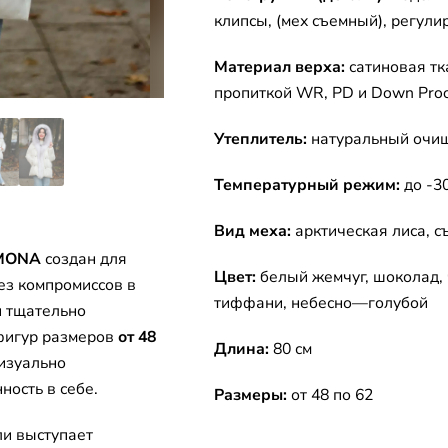
клипсы, (мех съемный), регули
Материал верха:
сатиновая тк
пропиткой WR, PD и Down Proo
Утеплитель:
натуральный очищ
Температурный режим:
до -30
Вид меха:
арктическая лиса, 
MONA
создан для
Цвет:
белый жемчуг, шоколад, 
ез компромиссов в
тиффани, небесно—голубой
и тщательно
фигур размеров
от 48
Длина:
80 см
визуально
ность в себе.
Размеры:
от 48 по 62
ли выступает