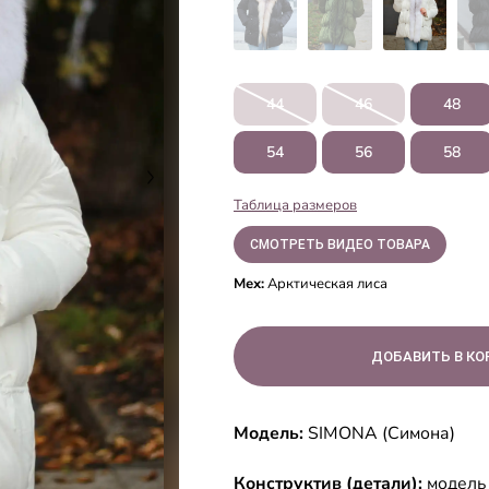
44
46
48
54
56
58
Таблица размеров
СМОТРЕТЬ ВИДЕО ТОВАРА
Мех:
Арктическая лиса
Модель:
SIMONA (Симона)
Конструктив (детали):
модель 