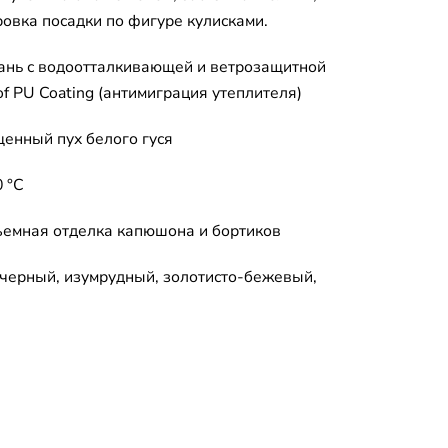
ровка посадки по фигуре кулисками.
ань с водоотталкивающей и ветрозащитной
f PU Coating (антимиграция утеплителя)
енный пух белого гуся
 °C
съемная отделка капюшона и бортиков
черный, изумрудный, золотисто-бежевый,