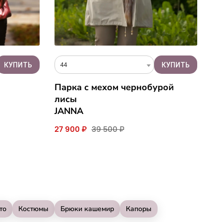
44
Парка с мехом чернобурой
лисы
JANNA
27 900 ₽
39 500 ₽
то
Костюмы
Брюки кашемир
Капоры