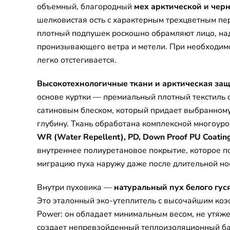
объемный, благородный
мех арктической и чер
шелковистая ость с характерным трехцветным п
плотный подпушек роскошно обрамляют лицо, н
пронизывающего ветра и метели. При необходим
легко отстегивается.
Высокотехнологичные ткани и арктическая защ
основе куртки — премиальный плотный текстиль 
сатиновым блеском, который придает выбранному
глубину. Ткань обработана комплексной многоур
WR (Water Repellent), PD, Down Proof PU Coatin
внутреннее полиуретановое покрытие, которое п
миграцию пуха наружу даже после длительной нос
Внутри пуховика —
натуральный пух белого гус
Это эталонный эко-утеплитель с высочайшим коэ
Power: он обладает минимальным весом, не утяже
создает непревзойденный теплоизоляционный ба