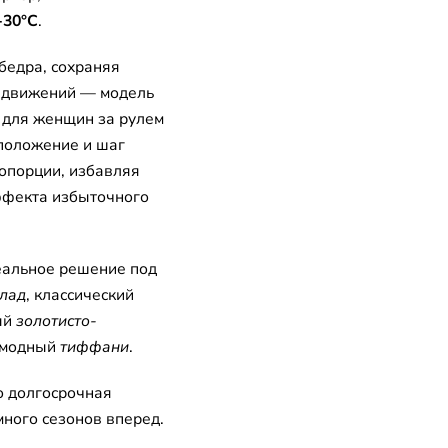
-30°C
.
бедра, сохраняя
у движений — модель
и для женщин за рулем
положение и шаг
опорции, избавляя
ффекта избыточного
еальное решение под
лад
, классический
ый
золотисто-
амодный
тиффани
.
о долгосрочная
много сезонов вперед.