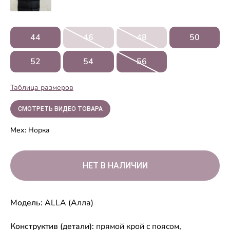
44
46
48
50
52
54
56
Таблица размеров
СМОТРЕТЬ ВИДЕО ТОВАРА
Мех:
Норка
Модель:
ALLA (Алла)
Конструктив (детали):
прямой крой с поясом
,