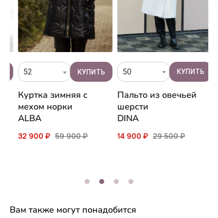
50
52
Пальто из овечьей
Куртка зимняя c
П
шерсти
мехом норки
к
DINA
ALBA
N
N
14 900 ₽
29 500 ₽
32 900 ₽
59 900 ₽
2
Вам также могут понадобится