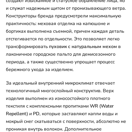
создают изысканное и статусное обрамление лица, но
и служат надежным щитом от пронизывающего ветра.
Конструкторы бренда предусмотрели максимальную
практичность: меховая отделка на капюшоне и
бортиках выполнена съемной, причем каждая деталь
отстегивается по отдельности. Это позволяет легко
трансформировать
пуховик с натуральным мехом
в
лаконичное городское пальто для демисезонного
периода, а также существенно упрощает процесс
бережного ухода за изделием.
За идеальный внутренний микроклимат отвечает
технологичный многослойный конструктив. Верх
изделия выполнен из износостойкого плотного
текстиля с комплексными пропитками
WR (Water
Repellent)
и
PD
, которые заставляют капли воды и
мокрый снег скатываться с поверхности, абсолютно не
проникая внутрь волокон. Дополнительное