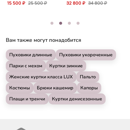
15 500 ₽
25 500 ₽
32 800 ₽
34 800 ₽
3
Вам также могут понадобится
Пуховики длинные
Пуховики укороченные
Парки с мехом
Куртки зимние
Женские куртки класса LUX
Пальто
Костюмы
Брюки кашемир
Капоры
Плащи и тренчи
Куртки демисезонные