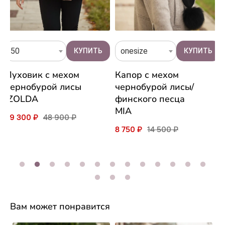
50
onesize
Пуховик с мехом
Капор с мехом
чернобурой лисы
чернобурой лисы/
IZOLDA
финского песца
MIA
39 300 ₽
48 900 ₽
8 750 ₽
14 500 ₽
Вам может понравится