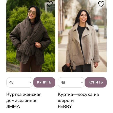
48
48
Куртка женская
Куртка—косуха из
П
демисезонная
шерсти
ч
JIMMA
FERRY
J