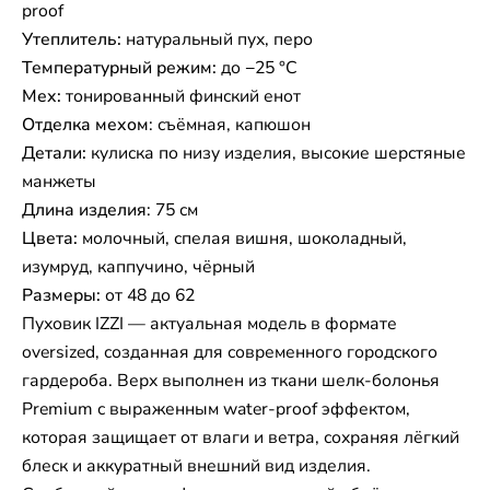
proof
Утеплитель:
натуральный пух, перо
Температурный режим:
до −25 °C
Мех:
тонированный финский енот
Отделка мехом
: съёмная, капюшон
Детали:
кулиска по низу изделия, высокие шерстяные
манжеты
Длина изделия
: 75 см
Цвета:
молочный, спелая вишня, шоколадный,
изумруд, каппучино, чёрный
Размеры:
от 48 до 62
Пуховик IZZI — актуальная модель в формате
oversized, созданная для современного городского
гардероба. Верх выполнен из ткани шелк-болонья
Premium с выраженным water-proof эффектом,
которая защищает от влаги и ветра, сохраняя лёгкий
блеск и аккуратный внешний вид изделия.