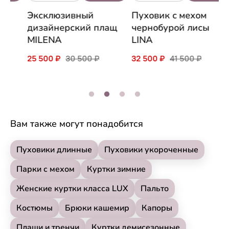
П
Эксклюзивный
Пуховик c мехом
л
дизайнерский плащ
чернобурой лисы
L
MILENA
LINA
3
25 500 ₽
30 500 ₽
32 500 ₽
41 500 ₽
Вам также могут понадобится
Пуховики длинные
Пуховики укороченные
Парки с мехом
Куртки зимние
Женские куртки класса LUX
Пальто
Костюмы
Брюки кашемир
Капоры
Плащи и тренчи
Куртки демисезонные