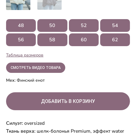
48
50
52
54
56
58
60
62
Таблица размеров
СМОТРЕТЬ ВИДЕО ТОВАРА
Мех:
Финский енот
Силуэт:
oversized
Ткань верха:
шелк-болонья Premium, эффект water