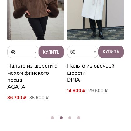
50
48
Пальто из овечьей
ца
Пальто из шерсти с
П
шерсти
мехом финского
к
DINA
песца
э
AGATA
M
14 900 ₽
29 500 ₽
36 700 ₽
38 900 ₽
3