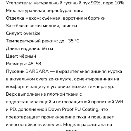
Утеплитель:
натуральный гусиный пух 90%, перо 10%
Мех:
натуральная чернобурая лиса
Отделка мехом
: съёмная, воротник и бортики
Застёжка:
косая молния, клипсы
Силуэт:
oversize
Температурный режим
: до −35 °C
Длина изделия:
66 см
Цвет:
чёрный
Размеры:
48–58
Пуховик BARBARA — выразительная зимняя куртка
в актуальном oversize-силуэте, ориентированная на
комфорт и защиту в условиях низких температур.
Верх выполнен из плотной ткани с
водоотталкивающей и ветрозащитной пропиткой WR
и PD, дополненной Down Proof PU Coating, что
предотвращает проникновение пуха и повышает
износостойкость изделия. Модель рассчитана на