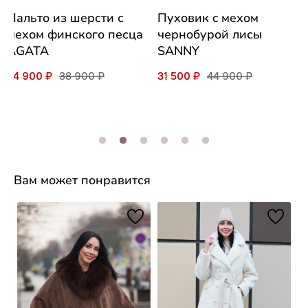
Пальто из шерсти с
Пуховик c мехом
мехом финского песца
чернобурой лисы
AGATA
SANNY
24 900 ₽
38 900 ₽
31 500 ₽
44 900 ₽
Вам может понравится