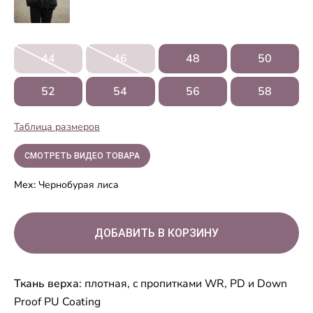
44
46
48
50
52
54
56
58
Таблица размеров
СМОТРЕТЬ ВИДЕО ТОВАРА
Мех:
Чернобурая лиса
Ткань верха
: плотная, с пропитками WR, PD и Down
Proof PU Coating