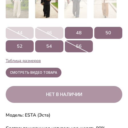
44
46
48
50
52
54
56
Таблица размеров
СМОТРЕТЬ ВИДЕО ТОВАРА
Модель: ESTA (Эста)