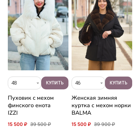
48
46
Пуховик c мехом
Женская зимняя
П
финского енота
куртка с мехом норки
ч
IZZI
BALMA
M
15 500 ₽
39 500 ₽
15 500 ₽
39 900 ₽
1