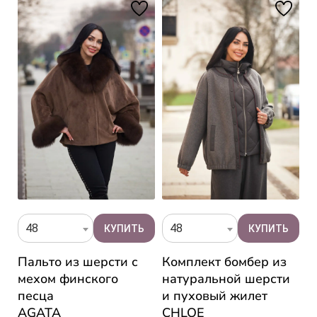
48
48
Пальто из шерсти с
Комплект бомбер из
Б
м
мехом финского
натуральной шерсти
ш
песца
и пуховый жилет
E
AGATA
CHLOE