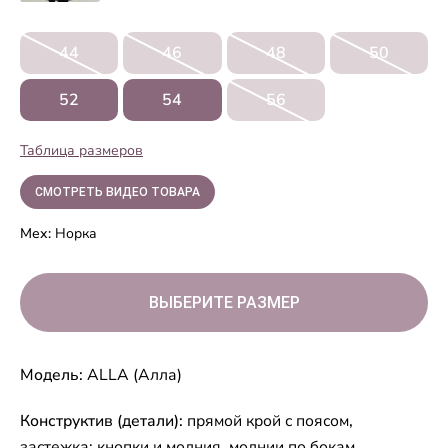
44
46
48
50
52
54
56
Таблица размеров
СМОТРЕТЬ ВИДЕО ТОВАРА
Мех:
Норка
ВЫБЕРИТЕ РАЗМЕР
Модель:
ALLA (Алла)
Конструктив (детали):
прямой крой с поясом
,
застежка: кнопки и молния, молнии по бокам
.