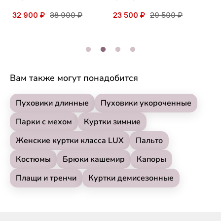
1
32 900 ₽
38 900 ₽
23 500 ₽
29 500 ₽
Вам также могут понадобится
Пуховики длинные
Пуховики укороченные
Парки с мехом
Куртки зимние
Женские куртки класса LUX
Пальто
Костюмы
Брюки кашемир
Капоры
Плащи и тренчи
Куртки демисезонные