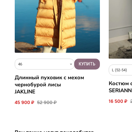
46
L (52-54)
Длинный пуховик с мехом
Костюм 
чернобурой лисы
SERIAN
JAKLINE
16 500 ₽
45 900 ₽
52 900 ₽