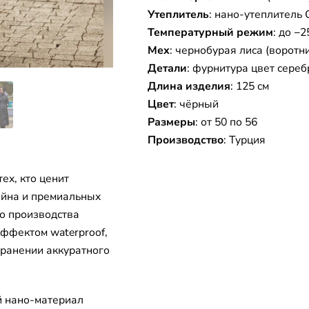
Утеплитель
: нано-утеплител
Температурный режим
: до −2
Мех
: чернобурая лиса (воротн
Детали
: фурнитура цвет сереб
Длина изделия
: 125 см
Цвет
: чёрный
Размеры
: от 50 по 56
Производство
: Турция
ех, кто ценит
айна и премиальных
о производства
ффектом waterproof,
хранении аккуратного
й нано-материал