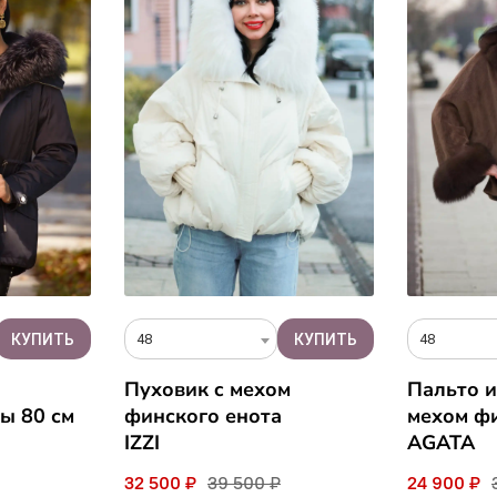
48
48
Пуховик c мехом
Пальто и
ы 80 см
финского енота
мехом фи
IZZI
AGATA
32 500 ₽
39 500 ₽
24 900 ₽