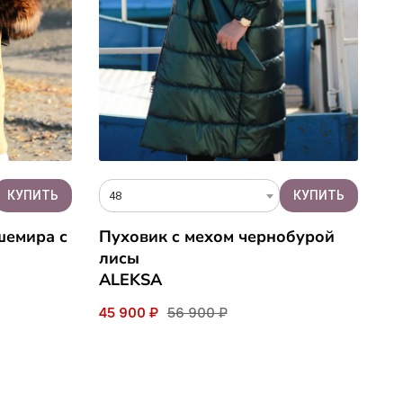
48
шемира с
Пуховик c мехом чернобурой
лисы
ALEKSA
45 900 ₽
56 900 ₽