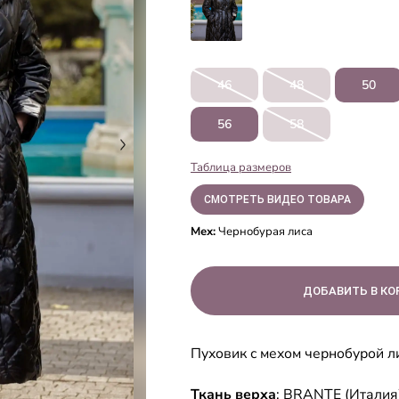
46
48
50
56
58
Таблица размеров
СМОТРЕТЬ ВИДЕО ТОВАРА
Мех:
Чернобурая лиса
Пуховик с мехом чернобурой 
Ткань верха
: BRANTE (Италия)