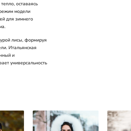
епло, оставаясь
 режим модели
щей для зимнего
ма.
бурой лисы, формируя
ели. Итальянская
чный и
вает универсальность