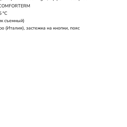
ь COMFORTERM
5 °C
ик съемный)
ро (Италия), застежка на кнопки, пояс