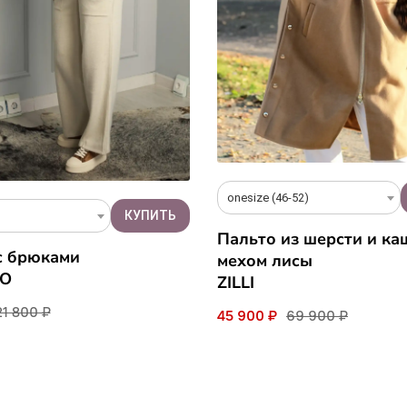
onesize (46-52)
Пальто из шерсти и ка
с брюками
мехом лисы
NO
ZILLI
21 800 ₽
45 900 ₽
69 900 ₽