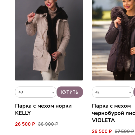
48
42
Парка с мехом норки
Парка с мехом
KELLY
чернобурой лис
VIOLETA
26 500 ₽
36 900 ₽
29 500 ₽
37 500 ₽