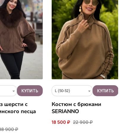
L (50-52)
4
з шерсти с
Костюм с брюками
К
нского песца
SERIANNO
м
LI
18 500 ₽
22 900 ₽
38 900 ₽
19