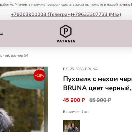
зработке. Уточнить наличие товара и сделать заказ вы можете в нашей
группе 
+79303900003 (Телеграм)
+79633307733 (Мax)
ка
ерный, размер 54
PX125-5056-BRUNA
−18%
Пуховик c мехом че
BRUNA цвет черный,
45 900 ₽
55 900 ₽
В наличии 1 шт.