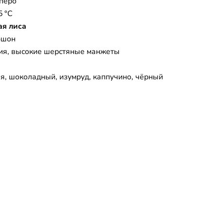
 перо
5 °C
ая лиса
юшон
лия, высокие шерстяные манжеты
я, шоколадный, изумруд, каппучино, чёрный