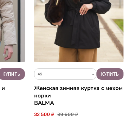
46
 и
Женская зимняя куртка с мехом
норки
BALMA
32 500 ₽
39 900 ₽