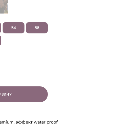
54
56
emium, эффект water proof