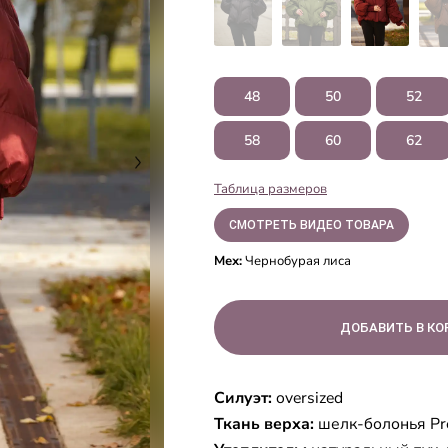
48
50
52
58
60
62
Таблица размеров
СМОТРЕТЬ ВИДЕО ТОВАРА
Мех:
Чернобурая лиса
Силуэт:
oversized
Ткань верха:
шелк-болонья Pr