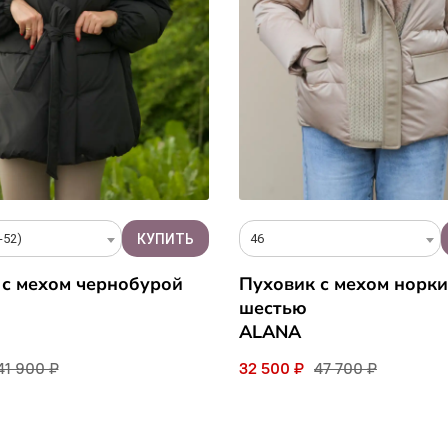
-52)
46
 с мехом чернобурой
Пуховик с мехом норки
шестью
ALANA
41 900 ₽
32 500 ₽
47 700 ₽