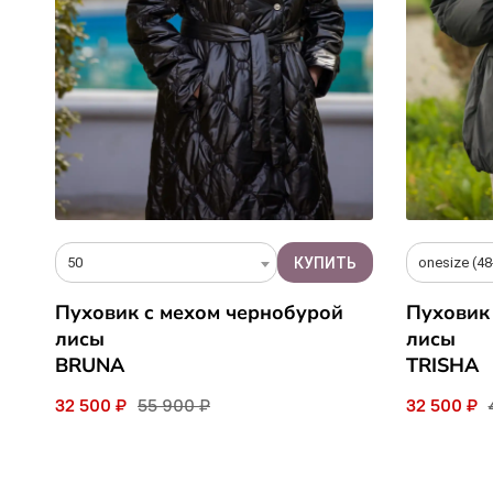
50
onesize (48
Пуховик c мехом чернобурой
Пуховик
лисы
лисы
BRUNA
TRISHA
32 500 ₽
55 900 ₽
32 500 ₽