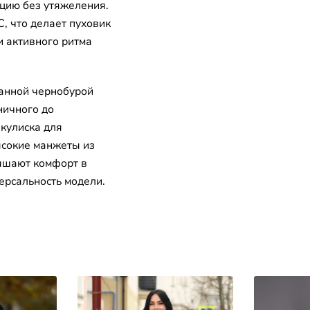
цию без утяжеления.
, что делает пуховик
и активного ритма
анной чернобурой
ничного до
 кулиска для
ысокие манжеты из
ышают комфорт в
ерсальность модели.