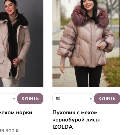
50
L
мехом норки
Пуховик с мехом
К
чернобурой лисы
S
IZOLDA
36 900 ₽
18