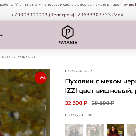
зработке. Уточнить наличие товара и сделать заказ вы можете в нашей
группе 
+79303900003 (Телеграм)
+79633307733 (Мax)
ка
ишневый, размер 60
PX75-2-4862-IZZI
−18%
Пуховик c мехом че
IZZI цвет вишневый,
32 500 ₽
39 500 ₽
В наличии 1 шт.