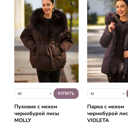
48
42
Пуховик c мехом
Парка с мехом
чернобурой лисы
чернобурой лис
MOLLY
VIOLETA