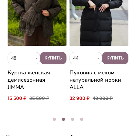
48
44
Куртка женская
Пуховик с мехом
К
демисезонная
натуральной норки
с
JIMMA
ALLA
L
15 500 ₽
25 500 ₽
32 900 ₽
48 900 ₽
1