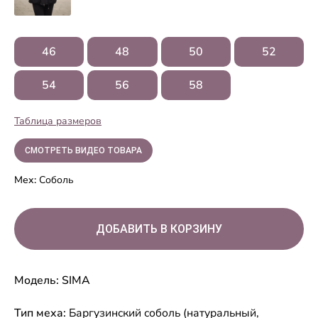
46
48
50
52
54
56
58
Таблица размеров
СМОТРЕТЬ ВИДЕО ТОВАРА
Мех:
Соболь
Модель: SIMA
Тип меха:
Баргузинский соболь (натуральный,