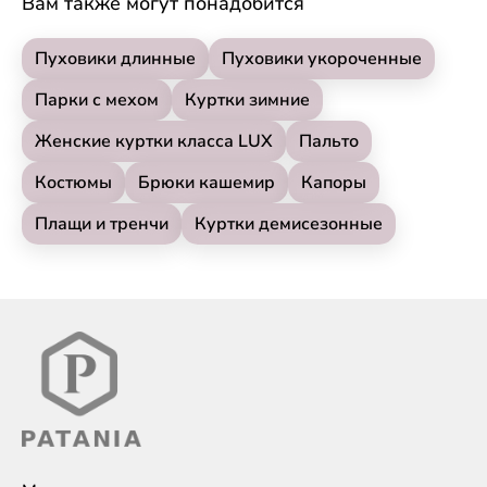
Вам также могут понадобится
Пуховики длинные
Пуховики укороченные
Парки с мехом
Куртки зимние
Женские куртки класса LUX
Пальто
Костюмы
Брюки кашемир
Капоры
Плащи и тренчи
Куртки демисезонные