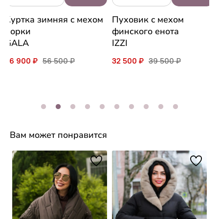
Куртка зимняя c мехом
Пуховик c мехом
норки
финского енота
GALA
IZZI
46 900 ₽
56 500 ₽
32 500 ₽
39 500 ₽
Вам может понравится