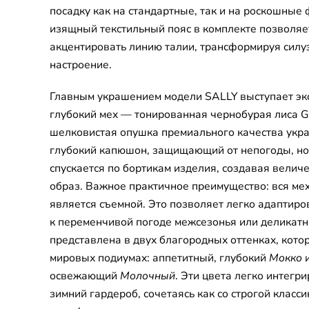
посадку как на стандартные, так и на роскошны
изящный текстильный пояс в комплекте позволяе
акцентировать линию талии, трансформируя силу
настроение.
Главным украшением модели SALLY выступает эк
глубокий мех — тонированная чернобурая лиса 
шелковистая опушка премиального качества укра
глубокий капюшон, защищающий от непогоды, но
спускается по бортикам изделия, создавая велич
образ. Важное практичное преимущество: вся ме
является съемной. Это позволяет легко адаптир
к переменчивой погоде межсезонья или деликатн
представлена в двух благородных оттенках, кот
мировых подиумах: аппетитный, глубокий
Мокко
и
освежающий
Молочный
. Эти цвета легко интегр
зимний гардероб, сочетаясь как со строгой классик