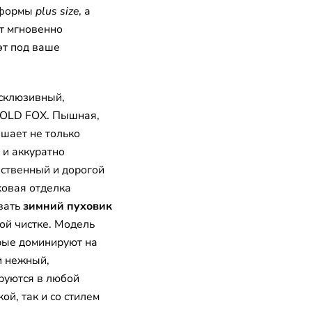
е формы
plus size
, а
т мгновенно
эт под ваше
склюзивный,
GOLD FOX. Пышная,
шает не только
 и аккуратно
ественный и дорогой
ховая отделка
овать
зимний пуховик
ой чистке. Модель
орые доминируют на
 нежный,
ируются в любой
ой, так и со стилем