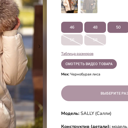
46
48
50
56
58
Таблица размеров
СМОТРЕТЬ ВИДЕО ТОВАРА
Мех:
Чернобурая лиса
ВЫБЕРИТЕ РА
Модель:
SALLY (Салли)
Конструктив (детали):
модель 