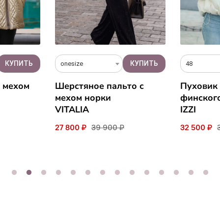
onesize
48
c мехом
Шерстяное пальто с
Пуховик 
мехом норки
финског
VITALIA
IZZI
27 800 ₽
39 900 ₽
32 500 ₽