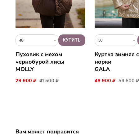
48
50
Пуховик c мехом
Куртка зимняя 
чернобурой лисы
норки
MOLLY
GALA
29 900 ₽
41 500 ₽
46 900 ₽
56 500 ₽
Вам может понравится