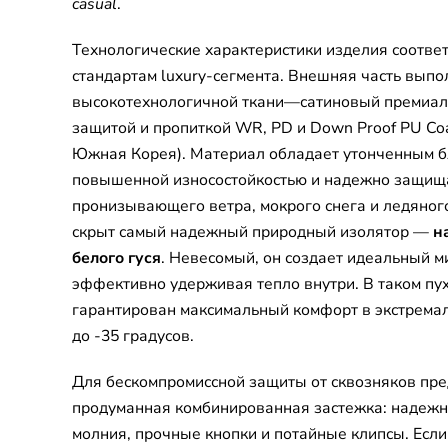
casual
.
Технологические характеристики изделия соотв
стандартам luxury-сегмента. Внешняя часть выпо
высокотехнологичной ткани—сатиновый премиал
защитой и пропиткой WR, PD и Down Proof PU Coa
Южная Корея). Материал обладает утонченным б
повышенной износостойкостью и надежно защищ
пронизывающего ветра, мокрого снега и ледяног
скрыт самый надежный природный изолятор —
н
белого гуся
. Невесомый, он создает идеальный м
эффективно удерживая тепло внутри. В таком пу
гарантирован максимальный комфорт в экстрема
до -35 градусов.
Для бескомпромиссной защиты от сквозняков пр
продуманная комбинированная застежка: надеж
молния, прочные кнопки и потайные клипсы. Есл