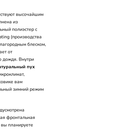
етствуют высочайшим
лнена из
ьный полиэстер с
ting (производства
лагородным блеском,
ает от
о дождя. Внутри
атуральный пух
икроклимат,
ховике вам
льный зимний режим
едусмотрена
ная фронтальная
и вы планируете