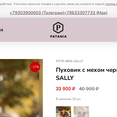
зработке. Уточнить наличие товара и сделать заказ вы можете в нашей
группе 
+79303900003 (Телеграм)
+79633307733 (Мax)
ка
PX78-4654-SALLY
−17%
Пуховик c мехом че
SALLY
33 900 ₽
40 900 ₽
В наличии 10 шт.