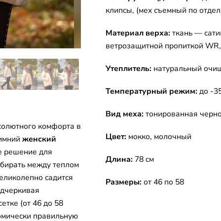
клипсы, (мех съемный по отдел
Материал верха:
ткань — сат
ветрозащитной пропиткой WR, 
Утеплитель:
натуральный очищ
Температурный режим:
до -3
Вид меха:
тонированная черно
солютного комфорта в
Цвет:
мокко, молочный
Зимний
женский
е решение для
Длина:
78 см
бирать между теплом
еликолепно садится
Размеры:
от 46 по 58
одчеркивая
тке (от 46 до 58
томически правильную