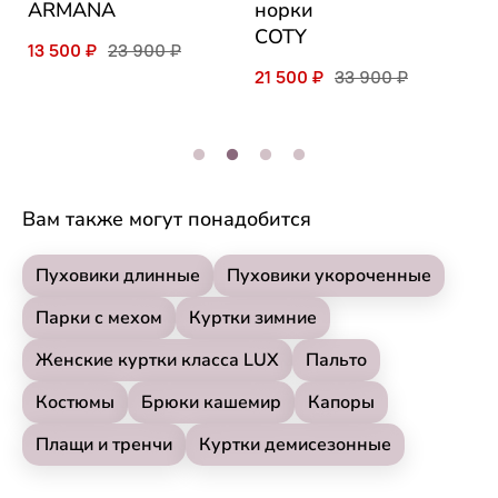
B
ARMANA
норки
COTY
3
13 500 ₽
23 900 ₽
21 500 ₽
33 900 ₽
Вам также могут понадобится
Пуховики длинные
Пуховики укороченные
Парки с мехом
Куртки зимние
Женские куртки класса LUX
Пальто
Костюмы
Брюки кашемир
Капоры
Плащи и тренчи
Куртки демисезонные