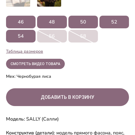
46
48
50
52
54
56
58
Таблица размеров
СМОТРЕТЬ ВИДЕО ТОВАРА
Мех:
Чернобурая лиса
Модель:
SALLY (Салли)
Конструктив (детали):
модель прямого фасона, пояс,