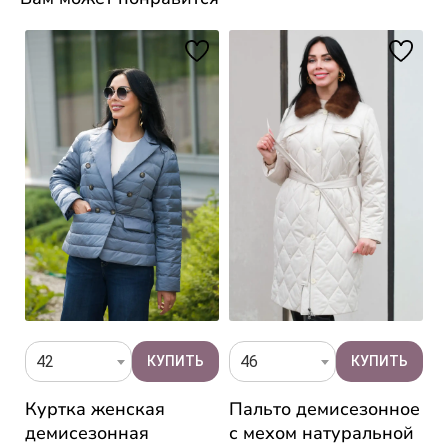
42
46
П
Куртка женская
Пальто демисезонное
ч
демисезонная
с мехом натуральной