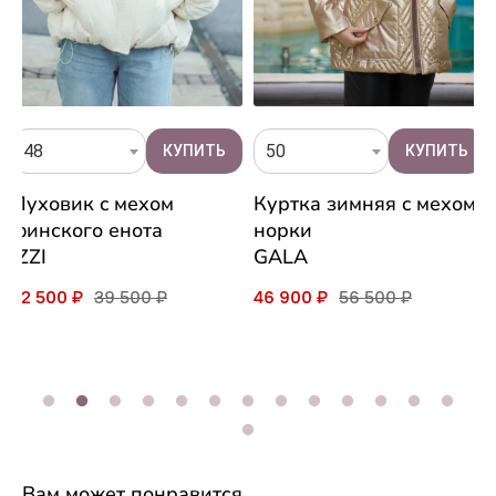
48
50
Пуховик c мехом
Куртка зимняя c мехом
финского енота
норки
IZZI
GALA
32 500 ₽
39 500 ₽
46 900 ₽
56 500 ₽
Вам может понравится