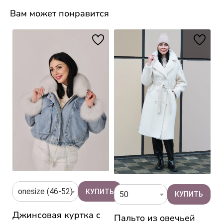
Вам может понравится
onesize (46-52)
50
Джинсовая куртка с
Пальто из овечьей
П