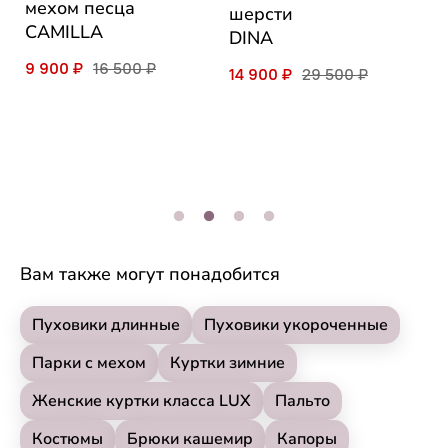
мехом песца
шерсти
C
CAMILLA
DINA
1
9 900 ₽
16 500 ₽
14 900 ₽
29 500 ₽
Вам также могут понадобится
Пуховики длинные
Пуховики укороченные
Парки с мехом
Куртки зимние
Женские куртки класса LUX
Пальто
Костюмы
Брюки кашемир
Капоры