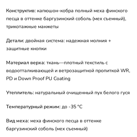
Конструктив:
капюшон-кобра полный меха финского
песца в оттенке баргузинский соболь (мех съемный),
трикотажные манжеты
Детали:
двойная система: надежная молния +
защитные кнопки
Материал верха:
ткань—плотный текстиль с
водоотталкивающей и ветрозащитной пропиткой WR,
PD и Down Proof PU Coating
Утеплитель:
натуральный очищенный пух белого гуся
Температурный режим:
до -35 °C
Вид меха:
меха финского песца в оттенке
баргузинский соболь (мех съемный)