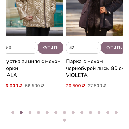
50
42
Куртка зимняя c мехом
Парка с мехом
норки
чернобурой лисы 80 см
GALA
VIOLETA
46 900 ₽
56 500 ₽
29 500 ₽
37 500 ₽