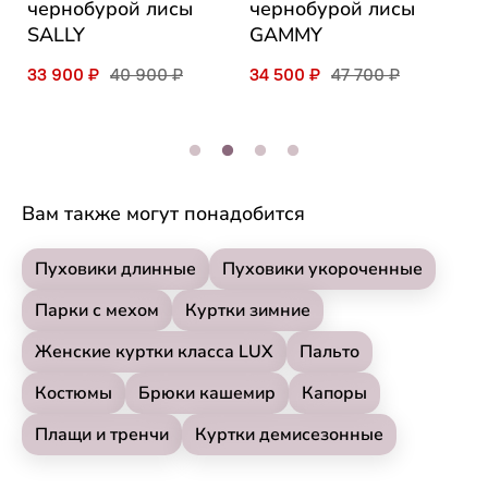
чернобурой лисы
чернобурой лисы
н
SALLY
GAMMY
D
33 900 ₽
40 900 ₽
34 500 ₽
47 700 ₽
1
Вам также могут понадобится
Пуховики длинные
Пуховики укороченные
Парки с мехом
Куртки зимние
Женские куртки класса LUX
Пальто
Костюмы
Брюки кашемир
Капоры
Плащи и тренчи
Куртки демисезонные