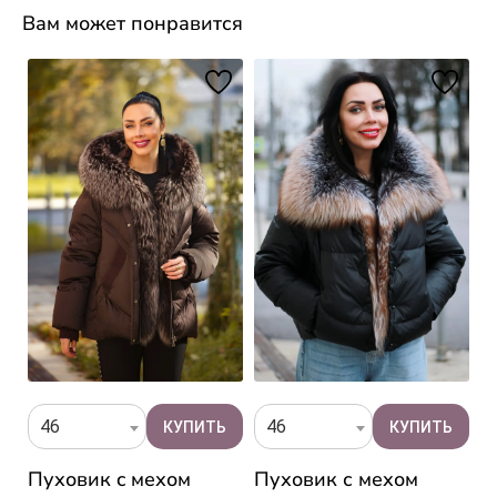
Вам может понравится
46
46
Пуховик c мехом
Пуховик с мехом
К