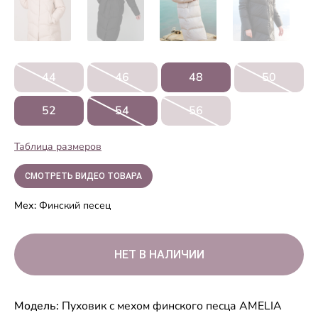
44
46
48
50
52
54
56
Таблица размеров
СМОТРЕТЬ ВИДЕО ТОВАРА
Мех:
Финский песец
Модель:
Пуховик с мехом финского песца AMELIA