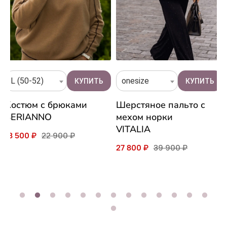
L (50-52)
onesize
Костюм с брюками
Шерстяное пальто с
SERIANNO
мехом норки
VITALIA
18 500 ₽
22 900 ₽
27 800 ₽
39 900 ₽