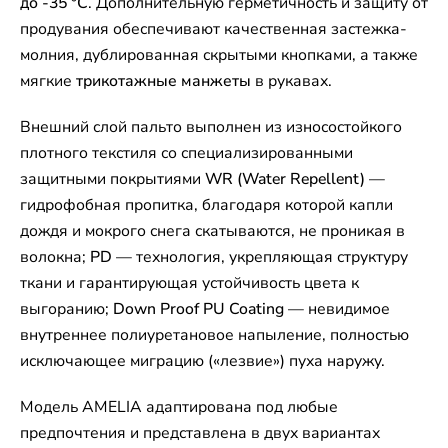
до -35 °C
. Дополнительную герметичность и защиту от
продувания обеспечивают качественная застежка-
молния, дублированная скрытыми кнопками, а также
мягкие
трикотажные манжеты
в рукавах.
Внешний слой пальто выполнен из износостойкого
плотного текстиля со специализированными
защитными покрытиями
WR (Water Repellent)
—
гидрофобная пропитка, благодаря которой капли
дождя и мокрого снега скатываются, не проникая в
волокна;
PD
— технология, укрепляющая структуру
ткани и гарантирующая устойчивость цвета к
выгоранию;
Down Proof PU Coating
— невидимое
внутреннее полиуретановое напыление, полностью
исключающее миграцию («лезвие») пуха наружу.
Модель AMELIA адаптирована под любые
предпочтения и представлена в двух вариантах