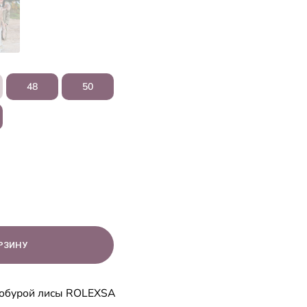
48
50
нобурой лисы ROLEXSA