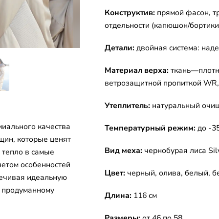
Конструктив:
прямой фасон, т
отдельности (капюшон/бортики
Детали:
двойная система: над
Материал верха:
ткань—плотн
ветрозащитной пропиткой WR, 
Утеплитель:
натуральный очищ
иального качества
Температурный режим:
до -3
ин, которые ценят
Вид меха:
чернобурая лиса Silv
 тепло в самые
четом особенностей
Цвет:
черный, олива, белый, 
печивая идеальную
я продуманному
Длина:
116 см
Размеры:
от 46 по 58