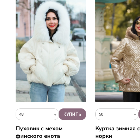
48
50
Пуховик c мехом
Куртка зимняя 
финского енота
норки