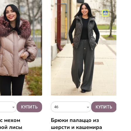
46
o
с мехом
Брюки палаццо из
Ш
рой лисы
шерсти и кашемира
м