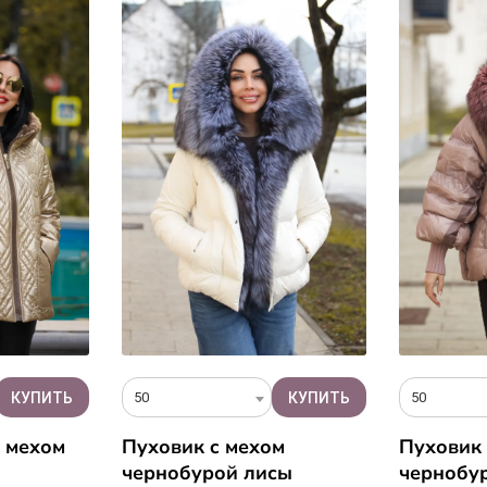
50
50
c мехом
Пуховик c мехом
Пуховик 
чернобурой лисы
чернобу