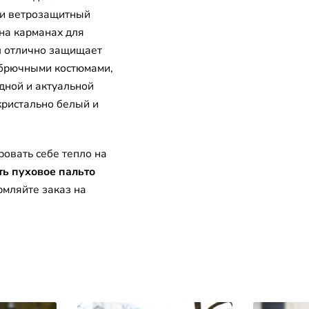
 и ветрозащитный
на карманах для
м
отлично защищает
с брючными костюмами,
дной и актуальной
кристально белый и
ровать себе тепло на
ть пуховое пальто
мляйте заказ на