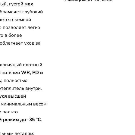
ый, густой
мех
обрамляет глубокий
яется съемной
о позволяет легко
о в более
облегчает уход за
ологичный плотный
ропитками
WR, PD и
у, полностью
утеплитель внутри.
уся
высшей
й минимальным весом
 пальто
 режим до -35 °C
.
льным деталям: