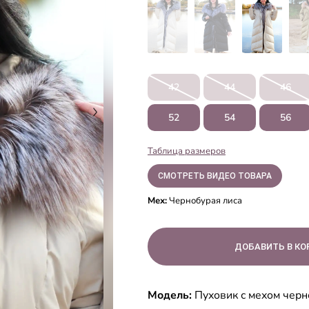
42
44
46
52
54
56
Таблица размеров
СМОТРЕТЬ ВИДЕО ТОВАРА
Мех:
Чернобурая лиса
Модель:
Пуховик с мехом чер