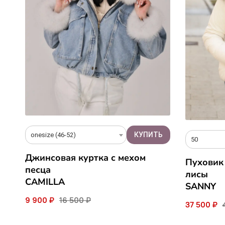
onesize (46-52)
50
Джинсовая куртка с мехом
Пуховик
песца
лисы
CAMILLA
SANNY
9 900 ₽
16 500 ₽
37 500 ₽