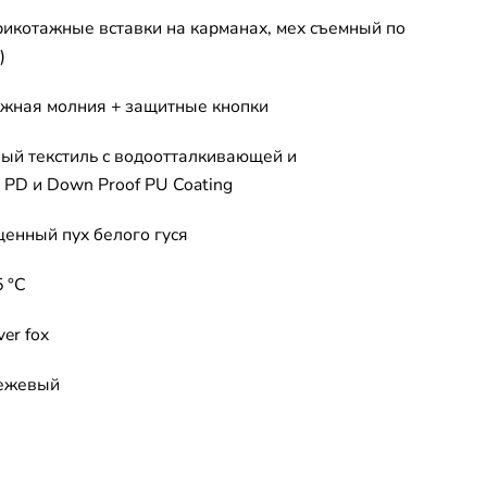
рикотажные вставки на карманах, мех съемный по
)
ежная молния + защитные кнопки
ый текстиль с водоотталкивающей и
PD и Down Proof PU Coating
енный пух белого гуся
5 °C
er fox
бежевый