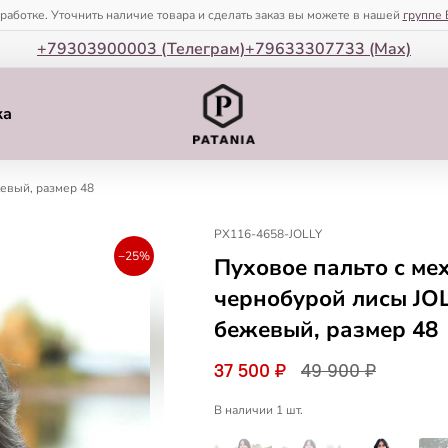
зработке. Уточнить наличие товара и сделать заказ вы можете в нашей
группе 
+79303900003 (Телеграм)
+79633307733 (Мax)
ка
евый, размер 48
PX116-4658-JOLLY
−25%
Пуховое пальто с ме
чернобурой лисы JOL
бежевый, размер 48
37 500 ₽
49 900 ₽
В наличии 1 шт.