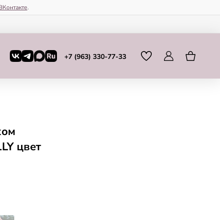
ВКонтакте
.
+7 (963) 330-77-33
хом
LY цвет