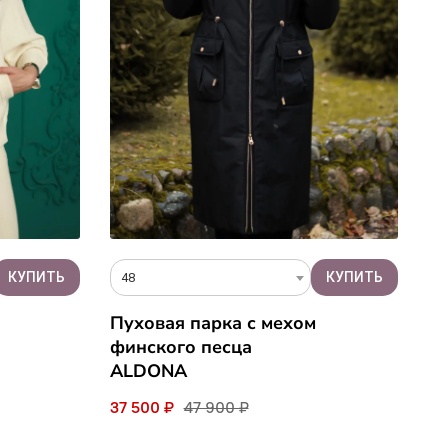
48
Пуховая парка с мехом
финского песца
ALDONA
37 500 ₽
47 900 ₽