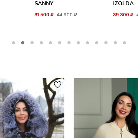
SANNY
IZOLDA
31 500 ₽
44 900 ₽
39 300 ₽