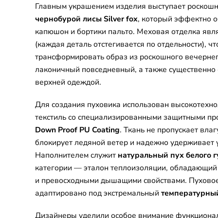
Главным украшением изделия выступает роскошн
чернобурой лисы Silver fox
, который эффектно 
капюшон и бортики пальто. Меховая отделка явл
(каждая деталь отстегивается по отдельности), чт
трансформировать образ из роскошного вечернег
лаконичный повседневный, а также существенно 
верхней одеждой.
Для создания пуховика использован высокотехн
текстиль со специализированными защитными п
Down Proof PU Coating
. Ткань не пропускает влаг
блокирует ледяной ветер и надежно удерживает 
Наполнителем служит
натуральный пух белого г
категории — эталон теплоизоляции, обладающи
и превосходными дышащими свойствами. Пуховое
адаптировано под экстремальный
температурный
Дизайнеры уделили особое внимание функциона