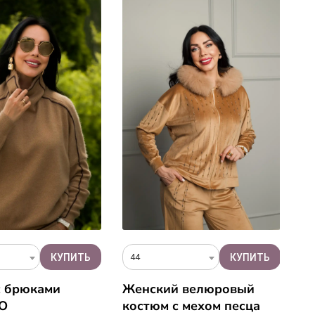
44
5
с брюками
Женский велюровый
П
O
костюм с мехом песца
ч