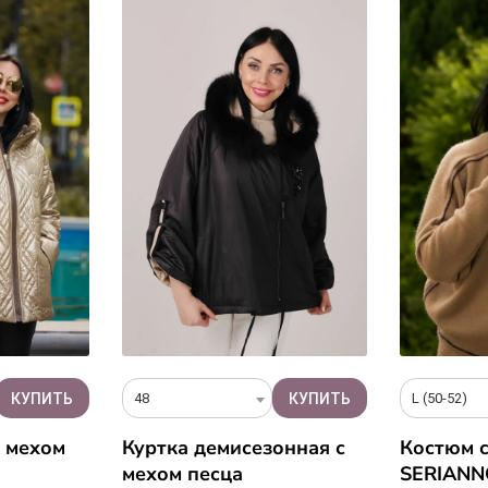
48
L (50-52)
c мехом
Куртка демисезонная с
Костюм 
мехом песца
SERIANN