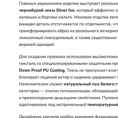
Главным украшением изделия выступает роскошн
чернобурой лисы Silver fox
, который эффектно 
капюшон и бортики пальто. Меховая отделка явл
(каждая деталь отстегивается по отдельности), чт
трансформировать образ из роскошного вечернег
лаконичный повседневный, а также существенно 
верхней одеждой.
Для создания пуховика использован высокотехн
текстиль со специализированными защитными п
Down Proof PU Coating
. Ткань не пропускает влаг
блокирует ледяной ветер и надежно удерживает 
Наполнителем служит
натуральный пух белого г
категории — эталон теплоизоляции, обладающи
и превосходными дышащими свойствами. Пуховое
адаптировано под экстремальный
температурный
Дизайнеры уделили особое внимание функциона