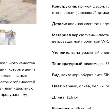
Конструктив:
прямой фасон, т
отдельности (капюшон/бортики
Детали:
двойная система: над
Материал верха:
ткань—плотн
ветрозащитной пропиткой WR, 
Утеплитель:
натуральный очищ
иального качества
Температурный режим:
до -3
ин, которые ценят
Вид меха:
чернобурая лиса Silv
 тепло в самые
четом особенностей
Цвет:
черный, олива, белый, 
печивая идеальную
я продуманному
Длина:
116 см
Размеры:
от 46 по 58