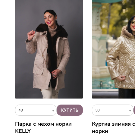
48
50
Парка с мехом норки
Куртка зимняя 
м
KELLY
норки