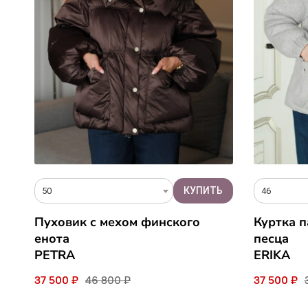
50
46
Пуховик с мехом финского
Куртка п
енота
песца
PETRA
ERIKA
37 500 ₽
46 800 ₽
37 500 ₽