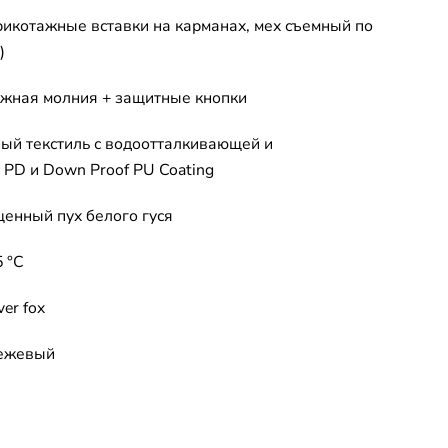
рикотажные вставки на карманах, мех съемный по
)
ежная молния + защитные кнопки
ый текстиль с водоотталкивающей и
PD и Down Proof PU Coating
енный пух белого гуся
5 °C
er fox
бежевый