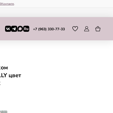
ВКонтакте
.
+7 (963) 330-77-33
хом
LY цвет
2