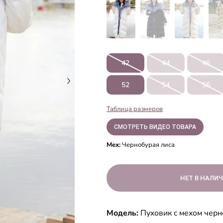
42
44
46
52
54
56
Таблица размеров
СМОТРЕТЬ ВИДЕО ТОВАРА
Мех:
Чернобурая лиса
Модель:
Пуховик с мехом чер