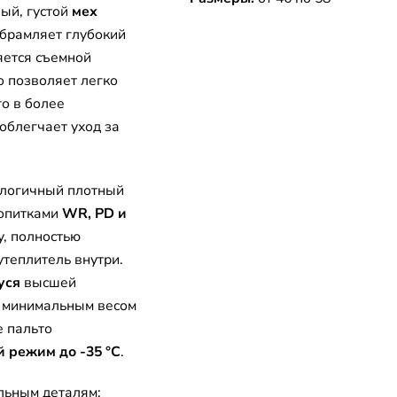
ый, густой
мех
обрамляет глубокий
яется съемной
о позволяет легко
о в более
облегчает уход за
ологичный плотный
ропитками
WR, PD и
у, полностью
утеплитель внутри.
уся
высшей
й минимальным весом
 пальто
 режим до -35 °C
.
льным деталям: