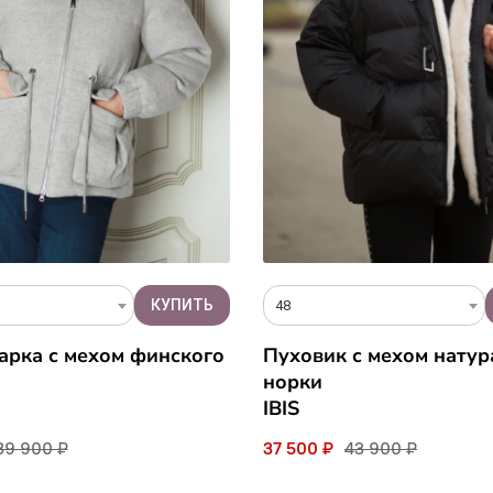
48
арка с мехом финского
Пуховик с мехом нату
норки
IBIS
39 900 ₽
37 500 ₽
43 900 ₽