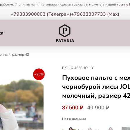
зработке. Уточнить наличие товара и сделать заказ вы можете в нашей
группе 
+79303900003 (Телеграм)
+79633307733 (Мax)
ка
очный, размер 42
PX116-4658-JOLLY
−25%
Пуховое пальто с ме
чернобурой лисы JOL
молочный, размер 4
37 500 ₽
49 900 ₽
Нет в наличии