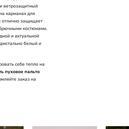
 и ветрозащитный
на карманах для
м
отлично защищает
с брючными костюмами,
дной и актуальной
кристально белый и
ровать себе тепло на
ть пуховое пальто
мляйте заказ на