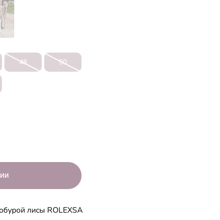
48
50
нобурой лисы ROLEXSA