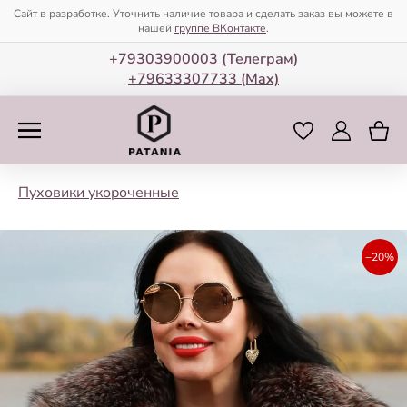
Сайт в разработке. Уточнить наличие товара и сделать заказ вы можете в
нашей
группе ВКонтакте
.
+79303900003 (Телеграм)
+79633307733 (Мax)
Пуховики укороченные
−20%