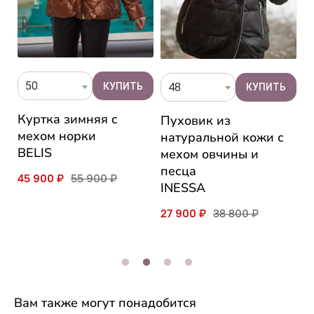
50
48
Куртка зимняя c
К
Пуховик из
мехом норки
S
натуральной кожи с
BELIS
мехом овчины и
1
песца
45 900 ₽
55 900 ₽
INESSA
27 900 ₽
38 800 ₽
Вам также могут понадобится