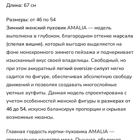
Длина:
67 см
Размеры:
от 46 по 54
Зимний женский пуховик
AMALIA — модель
выполнена в глубоком, благородном оттенке
марсала
(спелая вишня)
, который выгодно выделяется на
фоне монохромного зимнего пейзажа и подчеркивает
изысканный вкус своей владелицы. Свободный, но
при этом аккуратный
легкий oversize-силуэт
мягко
садится по фигуре, обеспечивая абсолютную свободу
движений и позволяя создавать многослойные
уютные аутфиты. Данная модель спроектирована с
учетом особенностей женской фигуры в
размерах от
46 до 54
, искусно балансируя пропорции и скрывая
возможные нюансы.
Главная гордость куртки-пуховика AMALIA —
премиальное
качество меха
. Пышная, объемная