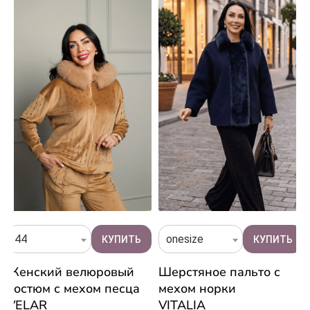
44
onesize
Женский велюровый
Шерстяное пальто с
костюм с мехом песца
мехом норки
VELAR
VITALIA