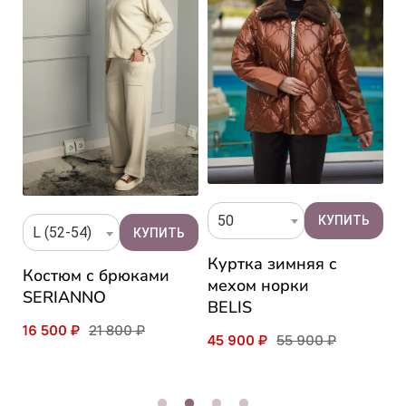
50
L (52-54)
Куртка зимняя c
К
Костюм с брюками
мехом норки
м
SERIANNO
BELIS
G
16 500 ₽
21 800 ₽
45 900 ₽
55 900 ₽
4