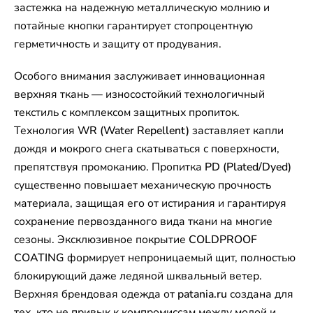
застежка на надежную металлическую молнию и
потайные кнопки гарантирует стопроцентную
герметичность и защиту от продувания.
Особого внимания заслуживает инновационная
верхняя ткань — износостойкий технологичный
текстиль с комплексом защитных пропиток.
Технология
WR (Water Repellent)
заставляет капли
дождя и мокрого снега скатываться с поверхности,
препятствуя промоканию. Пропитка
PD (Plated/Dyed)
существенно повышает механическую прочность
материала, защищая его от истирания и гарантируя
сохранение первозданного вида ткани на многие
сезоны. Эксклюзивное покрытие
COLDPROOF
COATING
формирует непроницаемый щит, полностью
блокирующий даже ледяной шквальный ветер.
Верхняя брендовая одежда от
patania.ru
создана для
тех, кто не привык к компромиссам между модой и