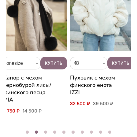
onesize
48
Капор с мехом
Пуховик c мехом
чернобурой лисы/
финского енота
финского песца
IZZI
MIA
32 500 ₽
39 500 ₽
8 750 ₽
14 500 ₽