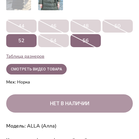
44
46
48
50
52
54
56
Таблица размеров
СМОТРЕТЬ ВИДЕО ТОВАРА
Мех:
Норка
Модель:
ALLA (Алла)