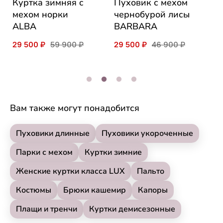
ая
Куртка зимняя c
Пуховик с мехом
К
мехом норки
чернобурой лисы
с
ALBA
BARBARA
L
29 500 ₽
59 900 ₽
29 500 ₽
46 900 ₽
1
Вам также могут понадобится
Пуховики длинные
Пуховики укороченные
Парки с мехом
Куртки зимние
Женские куртки класса LUX
Пальто
Костюмы
Брюки кашемир
Капоры
Плащи и тренчи
Куртки демисезонные