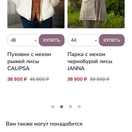
44
48
П
Парка с мехом
Пуховик с мехом
к
чернобурой лисы
рыжей лисы
л
JANNA
CALIPSA
Z
38 900 ₽
39 500 ₽
38 900 ₽
45 800 ₽
3
Вам также могут понадобится