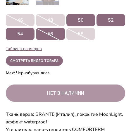
46
48
50
52
54
56
58
Таблица размеров
СМОТРЕТЬ ВИДЕО ТОВАРА
Мех:
Чернобурая лиса
Ткань верха
: BRANTE (Италия), покрытие MoonLight,
эффект waterproof
Утеплитель:
нано-утеплитель COMFORTERM