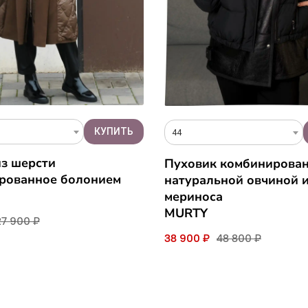
44
из шерсти
Пуховик комбинирова
рованное болонием
натуральной овчиной 
мериноса
MURTY
27 900 ₽
38 900 ₽
48 800 ₽