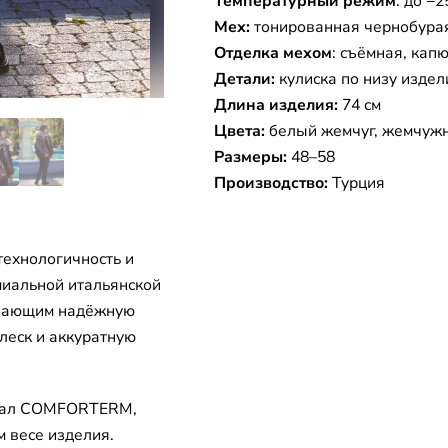
Температурный режим
: до −2
Мех:
тонированная чернобурая
Отделка мехом
: съёмная, кап
Детали:
кулиска по низу издел
Длина изделия:
74 см
Цвета:
белый жемчуг, жемчуж
Размеры:
48–58
Производство:
Турция
технологичность и
миальной итальянской
ивающим надёжную
леск и аккуратную
ериал COMFORTERM,
 весе изделия.