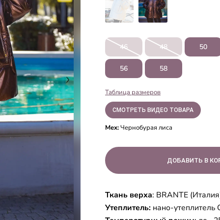
46
48
50
56
58
Таблица размеров
СМОТРЕТЬ ВИДЕО ТОВАРА
Мех:
Чернобурая лиса
Ткань верха
: BRANTE (Италия)
Утеплитель:
нано-утеплител