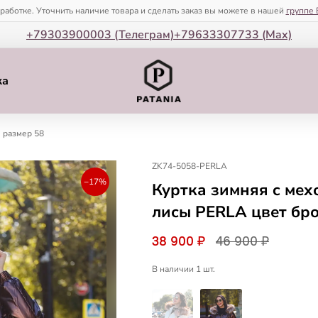
зработке. Уточнить наличие товара и сделать заказ вы можете в нашей
группе 
+79303900003 (Телеграм)
+79633307733 (Мax)
ка
, размер 58
ZK74-5058-PERLA
−17%
Куртка зимняя c мех
лисы PERLA цвет бро
38 900 ₽
46 900 ₽
В наличии 1 шт.