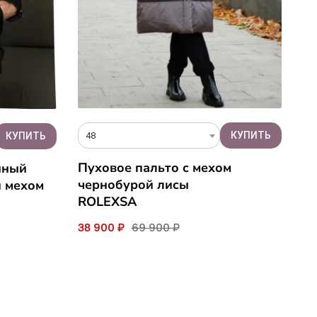
48
Пуховое пальто с мехом
нный
чернобурой лисы
и мехом
ROLEXSA
38 900 ₽
69 900 ₽