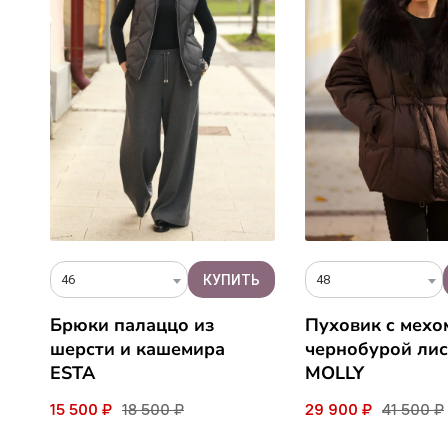
46
48
Брюки палаццо из
Пуховик c мехо
шерсти и кашемира
чернобурой ли
ESTA
MOLLY
15 500 ₽
18 500 ₽
29 900 ₽
41 500 ₽