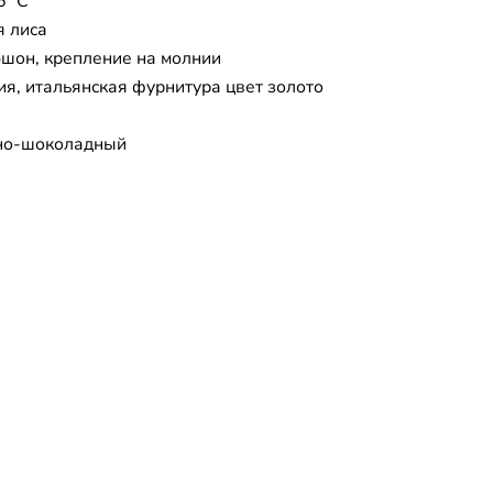
5 °C
 лиса
юшон, крепление на молнии
ия, итальянская фурнитура цвет золото
но-шоколадный