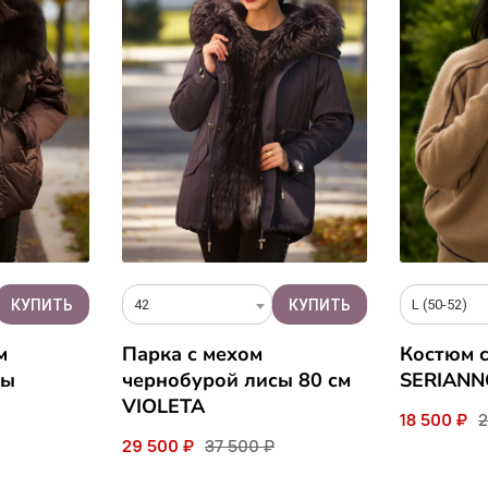
42
L (50-52)
м
Парка с мехом
Костюм 
сы
чернобурой лисы 80 см
SERIANN
VIOLETA
18 500 ₽
2
29 500 ₽
37 500 ₽