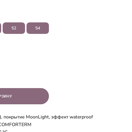
52
54
, покрытие MoonLight, эффект waterproof
ь COMFORTERM