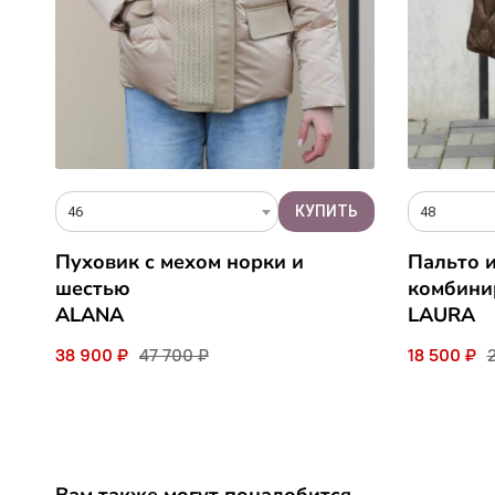
46
48
Пуховик с мехом норки и
Пальто 
шестью
комбини
ALANA
LAURA
38 900 ₽
47 700 ₽
18 500 ₽
Вам также могут понадобится