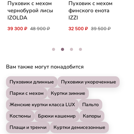
Пуховик с мехом
Пуховик c мехом
П
чернобурой лисы
финского енота
ф
IZOLDA
IZZI
A
39 300 ₽
48 900 ₽
32 500 ₽
39 500 ₽
2
Вам также могут понадобится
Пуховики длинные
Пуховики укороченные
Парки с мехом
Куртки зимние
Женские куртки класса LUX
Пальто
Костюмы
Брюки кашемир
Капоры
Плащи и тренчи
Куртки демисезонные