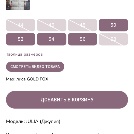
44
46
48
50
52
54
56
58
Таблица размеров
СМОТРЕТЬ ВИДЕО ТОВАРА
Мех:
лиса GOLD FOX
Модель:
JULIA (Джулия)