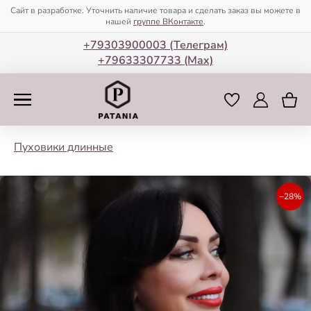
Сайт в разработке. Уточнить наличие товара и сделать заказ вы можете в
нашей
группе ВКонтакте
.
+79303900003 (Телеграм)
+79633307733 (Мax)
Пуховики длинные
−28%