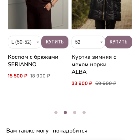
L (50-52)
52
Костюм с брюками
Куртка зимняя c
Ш
SERIANNO
мехом норки
м
ALBA
V
15 500 ₽
18 900 ₽
33 900 ₽
59 900 ₽
3
Вам также могут понадобится