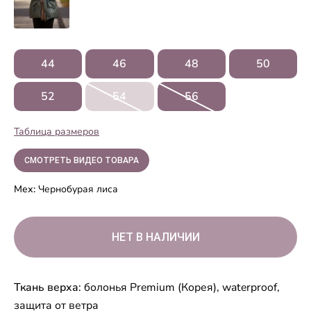
44
46
48
50
52
54
56
Таблица размеров
СМОТРЕТЬ ВИДЕО ТОВАРА
Мех:
Чернобурая лиса
Ткань верха
: болонья Premium (Корея), waterproof,
защита от ветра