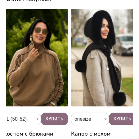
L (50-52)
onesize
Костюм с брюками
Капор с мехом