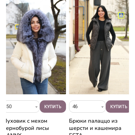
50
46
Пуховик c мехом
Брюки палаццо из
чернобурой лисы
шерсти и кашемира