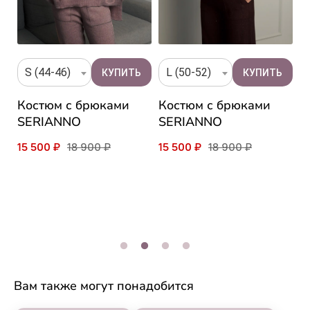
S (44-46)
L (50-52)
Костюм с брюками
Костюм с брюками
П
SERIANNO
SERIANNO
к
н
15 500 ₽
18 900 ₽
15 500 ₽
18 900 ₽
и
M
3
Вам также могут понадобится