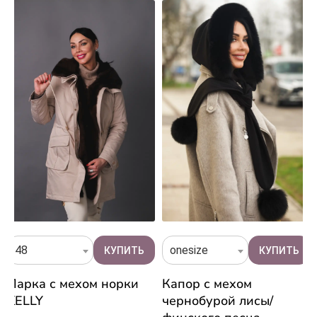
48
onesize
Парка с мехом норки
Капор с мехом
KELLY
чернобурой лисы/