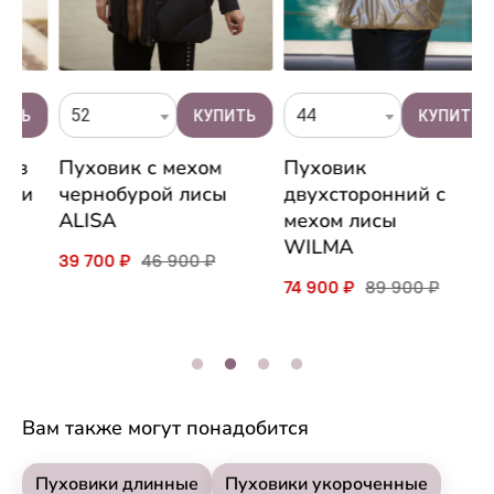
52
44
ж
Пуховик с мехом
Пуховик
п
и
чернобурой лисы
двухсторонний с
п
ALISA
мехом лисы
A
WILMA
39 700 ₽
46 900 ₽
3
74 900 ₽
89 900 ₽
Вам также могут понадобится
Пуховики длинные
Пуховики укороченные