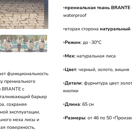
▫
премиальная ткань BRANTE
waterproof
▫вторая сторона
натуральный 
▫
Режим
: до -30°C
▫
Мех:
натуральная лиса
▫
Цвет
: черный, золото, вишня
ает функциональность
ку премиального
▫
Детали
: фурнитура цвет золот
ни BRANTE с
кнопки
тталкивающий барьер
ра, сохраняя
▫
Длина
: 65 см
ной эксплуатации.
▫
Размеры
: от 46 по 50 ▫Произ
ьного меха лисы и
ая поверхность,