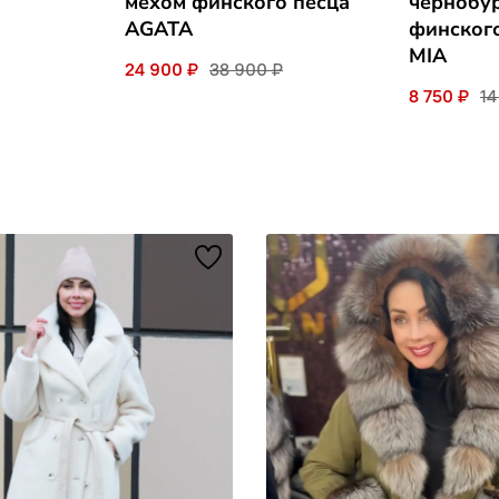
мехом финского песца
чернобу
AGATA
финског
MIA
24 900 ₽
38 900 ₽
8 750 ₽
14