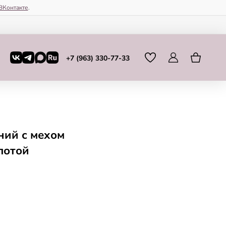
ВКонтакте
.
+7 (963) 330-77-33
ний с мехом
лотой