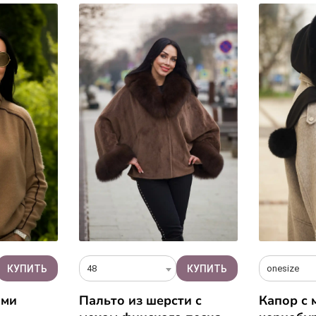
48
onesize
ами
Пальто из шерсти с
Капор с 