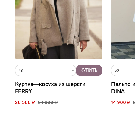
50
48
Пальто и
Куртка—косуха из шерсти
DINA
FERRY
14 900 ₽
26 500 ₽
34 800 ₽