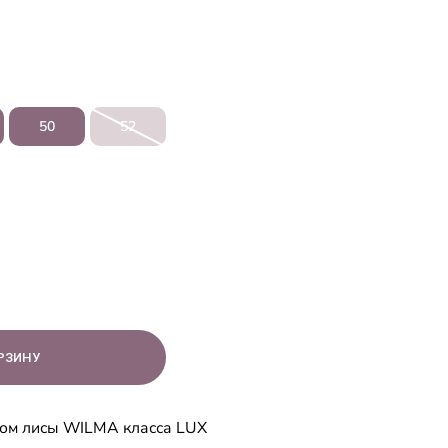
50
52
хом лисы WILMA класса LUX