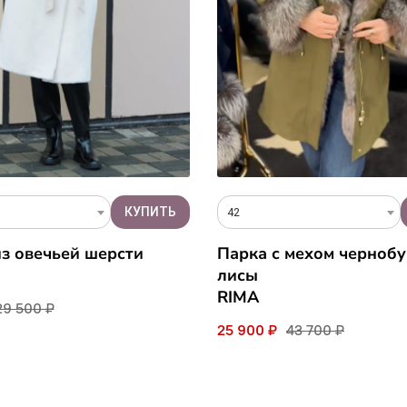
42
з овечьей шерсти
Парка с мехом черноб
лисы
RIMA
29 500 ₽
25 900 ₽
43 700 ₽