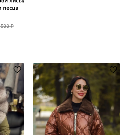
рой лисы/
о песца
 500 ₽