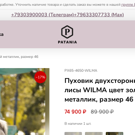
зработке. Уточнить наличие товара и сделать заказ вы можете в нашей
группе 
+79303900003 (Телеграм)
+79633307733 (Мax)
ка
й металлик, размер 46
PX65-4650-WILMA
−17%
Пуховик двухсторон
лисы WILMA цвет зо
металлик, размер 46
74 900 ₽
89 900 ₽
В наличии 1 шт.