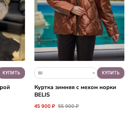
50
урой
Куртка зимняя c мехом норки
BELIS
45 900 ₽
55 900 ₽