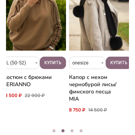
L (50-52)
onesize
Костюм с брюками
Капор с мехом
SERIANNO
чернобурой лисы/
финского песца
18 500 ₽
22 900 ₽
MIA
8 750 ₽
14 500 ₽