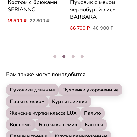
Костюм с брюками
Пуховик с мехом
К
SERIANNO
чернобурой лисы
м
BARBARA
л
18 500 ₽
22 800 ₽
C
36 700 ₽
46 900 ₽
4
Вам также могут понадобится
Пуховики длинные
Пуховики укороченные
Парки с мехом
Куртки зимние
Женские куртки класса LUX
Пальто
Костюмы
Брюки кашемир
Капоры
Плащи и тренчи
Куртки демисезонные