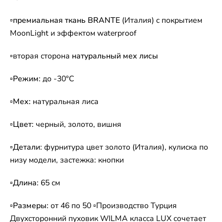
▫
премиальная ткань BRANTE
(Италия) c покрытием
MoonLight и эффектом waterproof
▫вторая сторона
натуральный мех лисы
▫
Режим
: до -30°C
▫
Мех:
натуральная лиса
▫
Цвет
: черный, золото, вишня
▫
Детали
: фурнитура цвет золото (Италия), кулиска по
низу модели, застежка: кнопки
▫
Длина
: 65 см
▫
Размеры
: от 46 по 50 ▫Производство Турция
Двухсторонний пуховик WILMA класса LUX сочетает