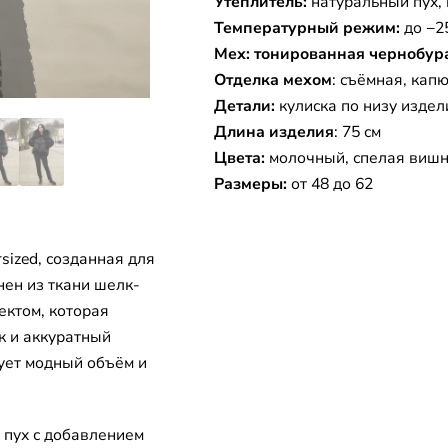
Утеплитель:
натуральный пух,
Температурный режим:
до −2
Мех: тонированная чернобур
Отделка мехом
: съёмная, кап
Детали:
кулиска по низу изде
Длина изделия
: 75 см
Цвета:
молочный, спелая вишн
Размеры:
от 48 до 62
sized, созданная для
нен из ткани шелк-
ектом, которая
к и аккуратный
ует модный объём и
 пух с добавлением