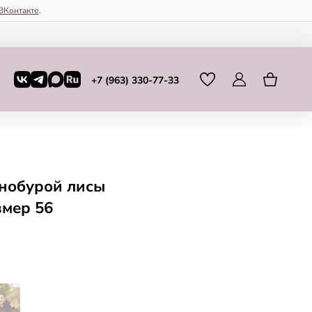
ВКонтакте
.
+7 (963) 330-77-33
рнобурой лисы
змер 56