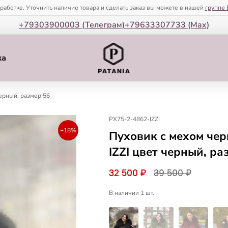
зработке. Уточнить наличие товара и сделать заказ вы можете в нашей
группе 
+79303900003 (Телеграм)
+79633307733 (Мax)
ка
ерный, размер 56
PX75-2-4862-IZZI
−18%
Пуховик c мехом че
IZZI цвет черный, ра
32 500 ₽
39 500 ₽
В наличии 1 шт.