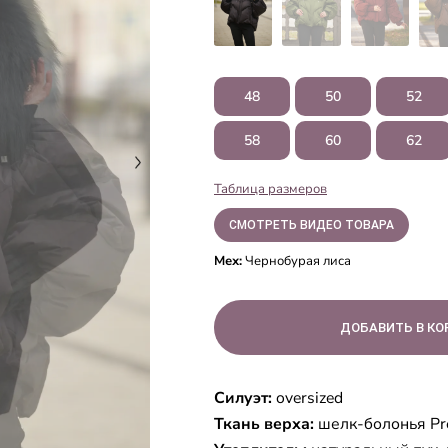
48
50
52
58
60
62
Таблица размеров
СМОТРЕТЬ ВИДЕО ТОВАРА
Мех:
Чернобурая лиса
Силуэт:
oversized
Ткань верха:
шелк-болонья Pr