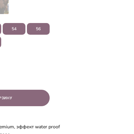
54
56
emium, эффект water proof