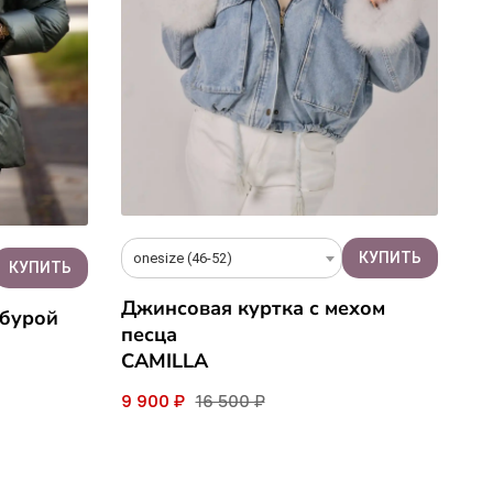
onesize (46-52)
Джинсовая куртка с мехом
обурой
песца
CAMILLA
9 900 ₽
16 500 ₽