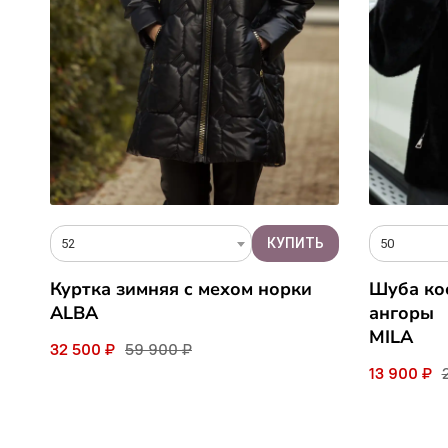
52
50
Куртка зимняя c мехом норки
Шуба кос
ALBA
ангоры
MILA
32 500 ₽
59 900 ₽
13 900 ₽