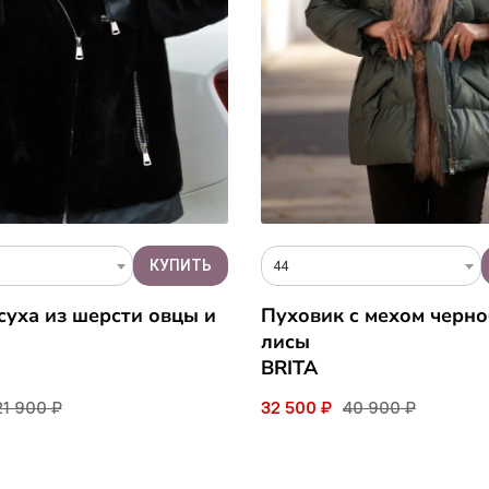
44
уха из шерсти овцы и
Пуховик c мехом черн
лисы
BRITA
21 900 ₽
32 500 ₽
40 900 ₽