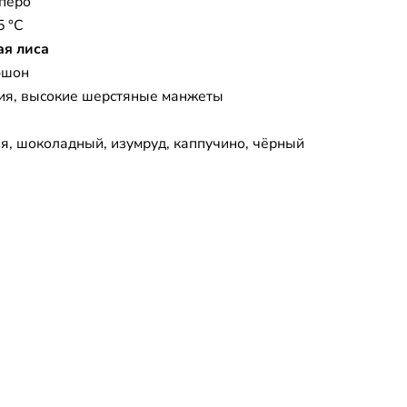
 перо
5 °C
ая лиса
юшон
лия, высокие шерстяные манжеты
я, шоколадный, изумруд, каппучино, чёрный