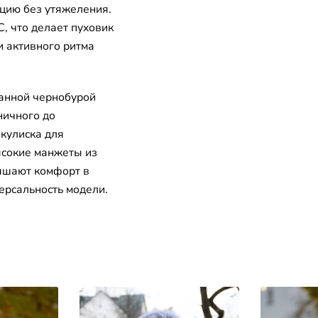
цию без утяжеления.
, что делает пуховик
и активного ритма
анной чернобурой
ничного до
 кулиска для
ысокие манжеты из
ышают комфорт в
ерсальность модели.