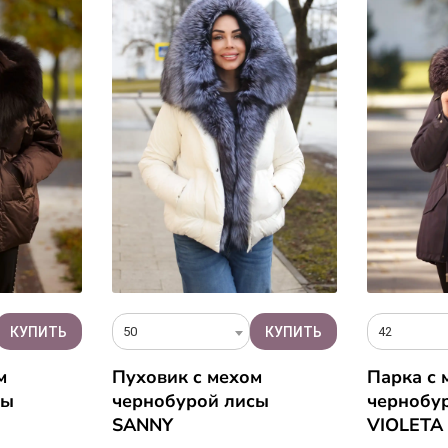
50
42
м
Пуховик c мехом
Парка с 
сы
чернобурой лисы
чернобур
SANNY
VIOLETA