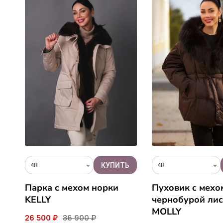
48
48
Парка с мехом норки
Пуховик c мехо
KELLY
чернобурой ли
MOLLY
26 500 ₽
36 900 ₽