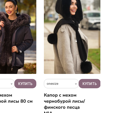
onesize
4
мехом
Капор с мехом
П
ой лисы 80 см
чернобурой лисы/
ф
финского песца
IZ