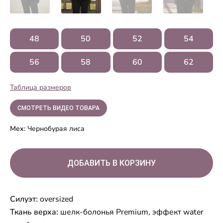
48
50
52
54
56
58
60
62
Таблица размеров
СМОТРЕТЬ ВИДЕО ТОВАРА
Мех:
Чернобурая лиса
Силуэт:
oversized
Ткань верха:
шелк-болонья Premium, эффект water