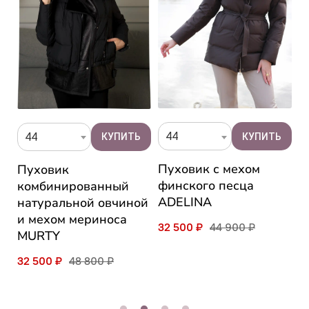
44
44
Пуховик с мехом
Э
Пуховик
финского песца
д
комбинированный
ADELINA
M
натуральной овчиной
и мехом мериноса
32 500 ₽
44 900 ₽
2
MURTY
32 500 ₽
48 800 ₽