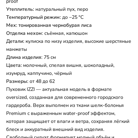
proof
Утеплитель:
натуральный пух, перо
Температурный режим:
до −25 °C
Мех: тонированная чернобурая лиса
Отделка мехом
: съёмная, капюшон
Детали:
кулиска по низу изделия, высокие шерстяные
манжеты
Длина изделия
: 75 см
Цвета:
молочный, спелая вишня, шоколадный,
изумруд, каппучино, чёрный
Размеры:
от 48 до 62
Пуховик IZZI — актуальная модель в формате
oversized, созданная для современного городского
гардероба. Верх выполнен из ткани шелк-болонья
Premium с выраженным water-proof эффектом,
которая защищает от влаги и ветра, сохраняя лёгкий
блеск и аккуратный внешний вид изделия.
Свободный силуэт формирует модный объём и