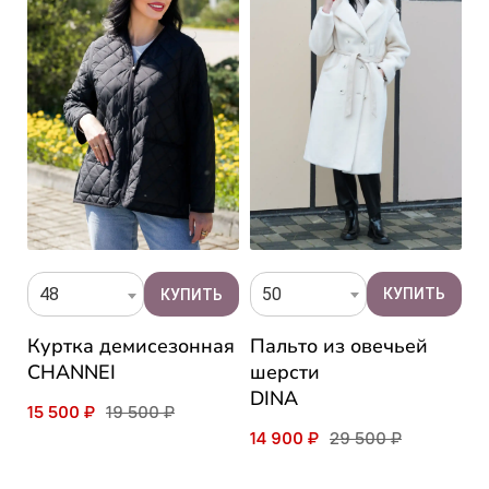
50
48
Пальто из овечьей
Куртка демисезонная
П
шерсти
CHANNEI
ч
DINA
C
15 500 ₽
19 500 ₽
14 900 ₽
29 500 ₽
3