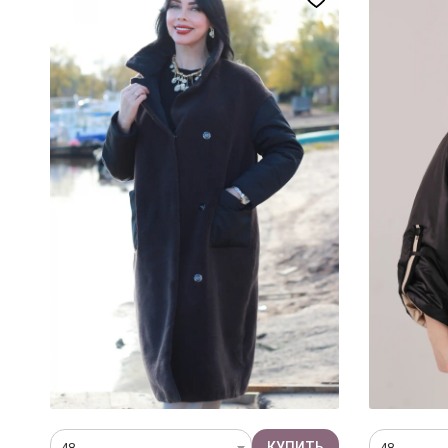
48
48