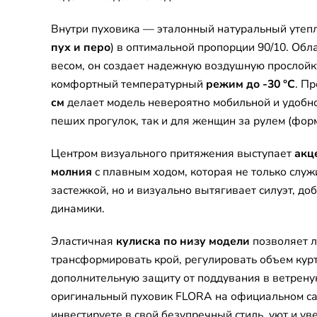
Внутри пуховика — эталонный натуральный утепл
пух и перо
) в оптимальной пропорции 90/10. Об
весом, он создает надежную воздушную прослойк
комфортный температурный
режим до -30 °C
. П
см
делает модель невероятно мобильной и удобно
пеших прогулок, так и для женщин за рулем (форм
Центром визуального притяжения выступает
акц
молния
с плавным ходом, которая не только слу
застежкой, но и визуально вытягивает силуэт, до
динамики.
Эластичная
кулиска по низу модели
позволяет л
трансформировать крой, регулировать объем кур
дополнительную защиту от поддувания в ветрену
оригинальный пуховик FLORA на официальном сай
инвестируете в свой безупречный стиль, уют и ув