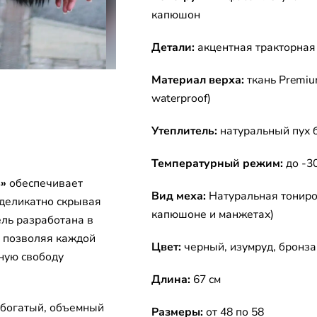
капюшон
Детали:
акцентная тракторная
Материал верха:
ткань Premi
waterproof)
Утеплитель:
натуральный пух 
Температурный режим:
до -3
ь»
обеспечивает
Вид меха:
Натуральная тониро
 деликатно скрывая
капюшоне и манжетах)
ель разработана в
, позволяя каждой
Цвет:
черный, изумруд, бронза
ную свободу
Длина:
67 см
 богатый, объемный
Размеры:
от 48 по 58