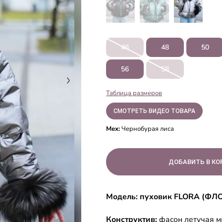
46
48
50
56
58
Таблица размеров
СМОТРЕТЬ ВИДЕО ТОВАРА
Мех:
Чернобурая лиса
Модель: пуховик FLORA (ФЛ
Конструктив:
фасон летучая 