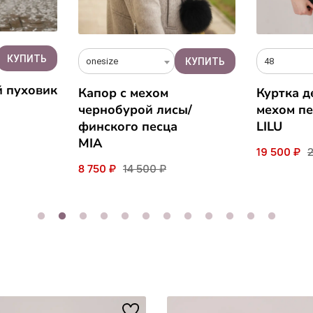
onesize
48
й пуховик
Капор с мехом
Куртка д
чернобурой лисы/
мехом пе
финского песца
LILU
MIA
19 500 ₽
8 750 ₽
14 500 ₽