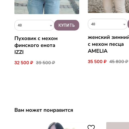
48
48
женский зимни
Пуховик c мехом
с мехом песца
финского енота
AMELIA
IZZI
35 500 ₽
45 800 ₽
32 500 ₽
39 500 ₽
Вам может понравится