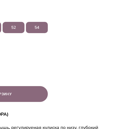
52
54
ОРА)
мышь
,
регулируемая кулиска по низу, глубокий