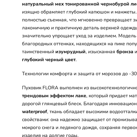
натуральный мех тонированной чернобурой л
изящно обрамляет глубокий капюшон и манжеты
полностью съемная, что мгновенно превращает з
лаконичную и практичную деталь верхней одежд
значительно упрощает уход за изделием. Модель
благородных оттенках, находящихся на пике попу
таинственный
изумрудный
, изысканная
бронза
и
глубокий черный цвет
.
Технологии комфорта и защита от морозов до -30
Пуховик FLORA выполнен из высокотехнологичн
трендовым эффектом лаке
, который придает ма
дорогой глянцевый блеск. Благодаря инновацио
waterproof
, ткань обладает высокими водооттал
свойствами: она надежно защищает от пронизыв
мокрого снега и ледяного дождя, сохраняя перв
изделия на долгие годы.