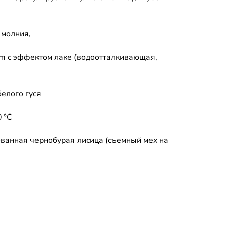
 молния,
um с эффектом лаке (водоотталкивающая,
белого гуся
0 °C
ванная чернобурая лисица (съемный мех на