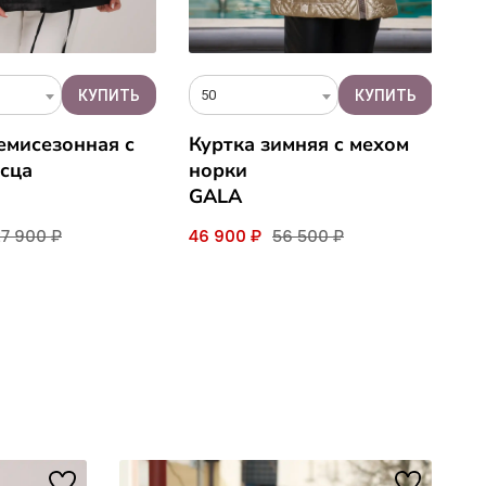
50
4
емисезонная с
Куртка зимняя c мехом
П
сца
норки
ч
GALA
V
27 900 ₽
46 900 ₽
56 500 ₽
29