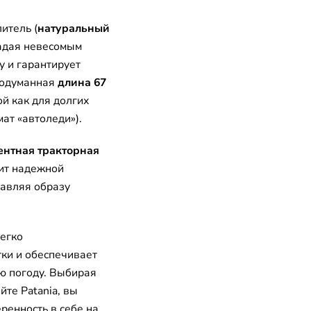
итель (
натуральный
ладая невесомым
у и гарантирует
родуманная
длина 67
й как для долгих
ат «автоледи»).
ентная тракторная
жит надежной
бавляя образу
егко
тки и обеспечивает
ю погоду. Выбирая
те Patania, вы
еренность в себе на