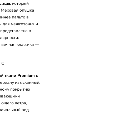
исицы
, который
. Меховая опушка
имнее пальто в
ы для межсезонья и
 представлена в
лярности:
 вечная классика —
°C
ой
ткани Premium с
териалу изысканный,
нному покрытию
кивающими
ающего ветра,
оначальный вид