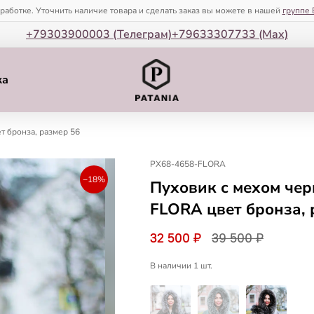
зработке. Уточнить наличие товара и сделать заказ вы можете в нашей
группе 
+79303900003 (Телеграм)
+79633307733 (Мax)
ка
т бронза, размер 56
PX68-4658-FLORA
−18%
Пуховик с мехом че
FLORA цвет бронза, 
32 500 ₽
39 500 ₽
В наличии 1 шт.