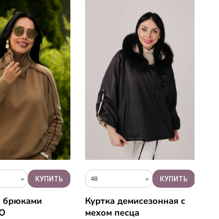
48
o
с брюками
Куртка демисезонная с
Ш
O
мехом песца
м