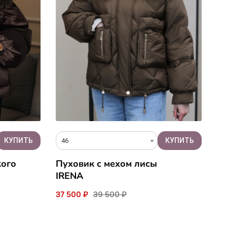
46
кого
Пуховик с мехом лисы
IRENA
37 500 ₽
39 500 ₽