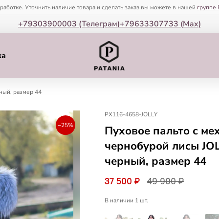
зработке. Уточнить наличие товара и сделать заказ вы можете в нашей
группе 
+79303900003 (Телеграм)
+79633307733 (Мax)
ка
ный, размер 44
PX116-4658-JOLLY
−25%
Пуховое пальто с ме
чернобурой лисы JOL
черный, размер 44
37 500 ₽
49 900 ₽
В наличии 1 шт.