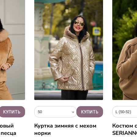
50
L (50-52)
ровый
Куртка зимняя c мехом
Костюм 
 песца
норки
SERIANN