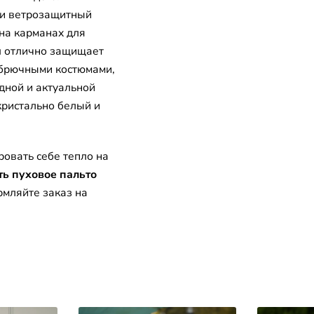
 и ветрозащитный
на карманах для
м
отлично защищает
с брючными костюмами,
дной и актуальной
кристально белый и
ровать себе тепло на
ть пуховое пальто
мляйте заказ на