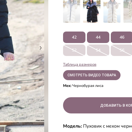
42
44
46
52
54
56
Таблица размеров
СМОТРЕТЬ ВИДЕО ТОВАРА
Мех:
Чернобурая лиса
Модель:
Пуховик с мехом чер