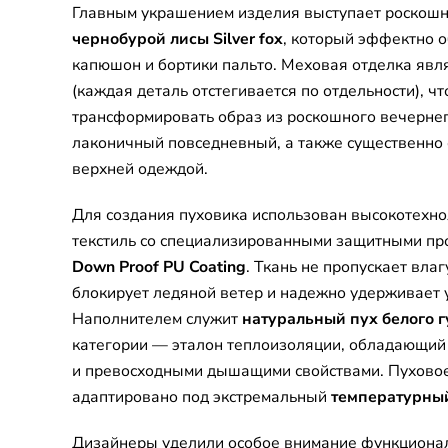
Главным украшением изделия выступает роскошн
чернобурой лисы Silver fox
, который эффектно 
капюшон и бортики пальто. Меховая отделка явл
(каждая деталь отстегивается по отдельности), чт
трансформировать образ из роскошного вечернег
лаконичный повседневный, а также существенно 
верхней одеждой.
Для создания пуховика использован высокотехн
текстиль со специализированными защитными п
Down Proof PU Coating
. Ткань не пропускает влаг
блокирует ледяной ветер и надежно удерживает 
Наполнителем служит
натуральный пух белого г
категории — эталон теплоизоляции, обладающи
и превосходными дышащими свойствами. Пуховое
адаптировано под экстремальный
температурный
Дизайнеры уделили особое внимание функциона