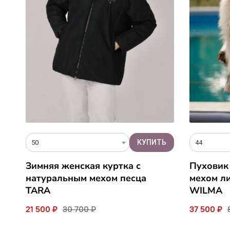
50
44
Зимняя женская куртка с
Пуховик
натуральным мехом песца
мехом л
TARA
WILMA
21 500 ₽
30 700 ₽
37 500 ₽