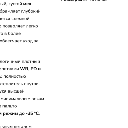
ый, густой
мех
обрамляет глубокий
яется съемной
о позволяет легко
о в более
облегчает уход за
ологичный плотный
ропитками
WR, PD и
у, полностью
утеплитель внутри.
уся
высшей
й минимальным весом
 пальто
 режим до -35 °C
.
льным деталям: