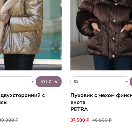
50
 двухсторонний с
Пуховик с мехом финс
исы
енота
PETRA
89 900 ₽
37 500 ₽
46 800 ₽