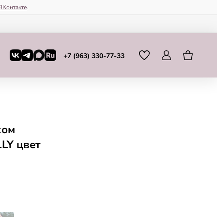
ВКонтакте
.
+7 (963) 330-77-33
хом
LY цвет