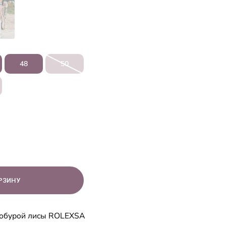
48
50
нобурой лисы ROLEXSA