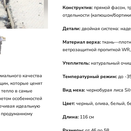
Конструктив:
прямой фасон, т
отдельности (капюшон/бортики
Детали:
двойная система: над
Материал верха:
ткань—плотн
ветрозащитной пропиткой WR, 
Утеплитель:
натуральный очищ
иального качества
Температурный режим:
до -3
ин, которые ценят
Вид меха:
чернобурая лиса Silv
 тепло в самые
четом особенностей
Цвет:
черный, олива, белый, 
печивая идеальную
я продуманному
Длина:
116 см
Размеры:
от 46 по 58