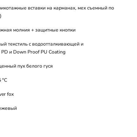
рикотажные вставки на карманах, мех съемный по
)
ежная молния + защитные кнопки
ый текстиль с водоотталкивающей и
PD и Down Proof PU Coating
енный пух белого гуся
5 °C
er fox
бежевый