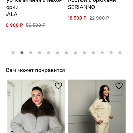
Куртка зимняя c мехом
Костюм с брюками
норки
SERIANNO
GALA
18 500 ₽
22 900 ₽
46 900 ₽
56 500 ₽
Вам может понравится