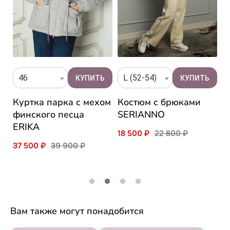
46
L (52-54)
Куртка парка с мехом
Костюм с брюками
П
и
финского песца
SERIANNO
E
ERIKA
18 500 ₽
22 800 ₽
9
37 500 ₽
39 900 ₽
Вам также могут понадобится