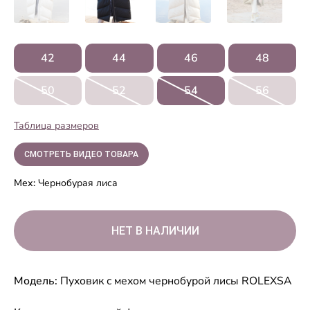
42
44
46
48
50
52
54
56
Таблица размеров
СМОТРЕТЬ ВИДЕО ТОВАРА
Мех:
Чернобурая лиса
Модель:
Пуховик с мехом чернобурой лисы ROLEXSA