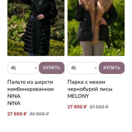
46
46
Пальто из шерсти
Парка с мехом
П
комбинированное
чернобурой лисы
ч
NINA
MELONY
A
NINA
27 900 ₽
37 500 ₽
2
27 900 ₽
30 500 ₽