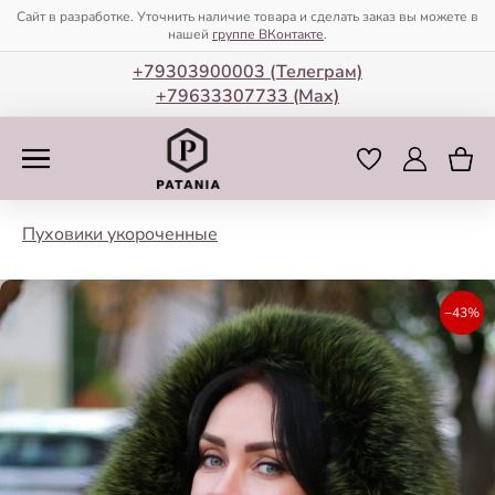
Сайт в разработке. Уточнить наличие товара и сделать заказ вы можете в
нашей
группе ВКонтакте
.
+79303900003 (Телеграм)
+79633307733 (Мax)
Пуховики укороченные
−43%