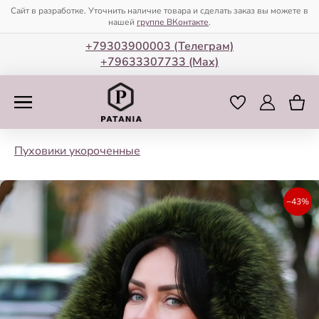
Сайт в разработке. Уточнить наличие товара и сделать заказ вы можете в
нашей
группе ВКонтакте
.
+79303900003 (Телеграм)
+79633307733 (Мax)
Пуховики укороченные
−43%