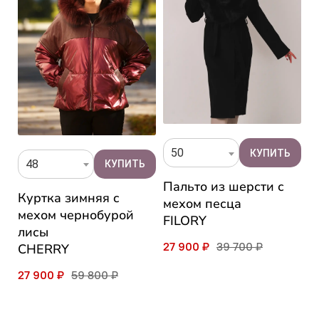
50
48
Пальто из шерсти с
Куртка зимняя c
П
мехом песца
мехом чернобурой
м
FILORY
лисы
B
27 900 ₽
39 700 ₽
CHERRY
2
27 900 ₽
59 800 ₽