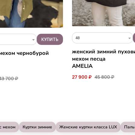
48
женский зимний пухов
 мехом чернобурой
мехом песца
AMELIA
27 900 ₽
45 800 ₽
43 700 ₽
с мехом
Куртки зимние
Женские куртки класса LUX
Паль