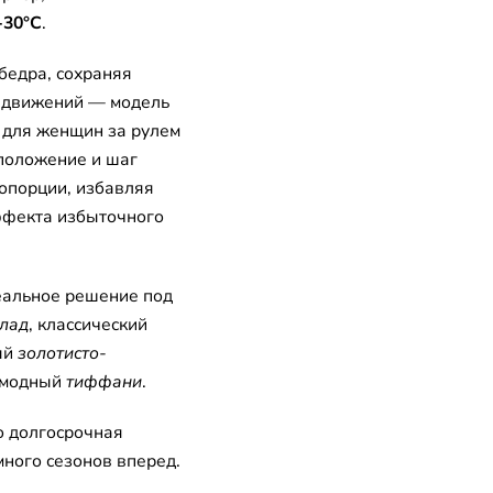
-30°C
.
бедра, сохраняя
у движений — модель
и для женщин за рулем
положение и шаг
опорции, избавляя
ффекта избыточного
еальное решение под
лад
, классический
ый
золотисто-
амодный
тиффани
.
о долгосрочная
много сезонов вперед.