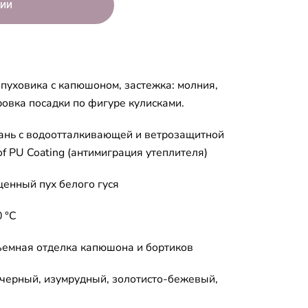
пуховика с капюшоном, застежка: молния,
ровка посадки по фигуре кулисками.
ань с водоотталкивающей и ветрозащитной
f PU Coating (антимиграция утеплителя)
енный пух белого гуся
 °C
съемная отделка капюшона и бортиков
черный, изумрудный, золотисто-бежевый,