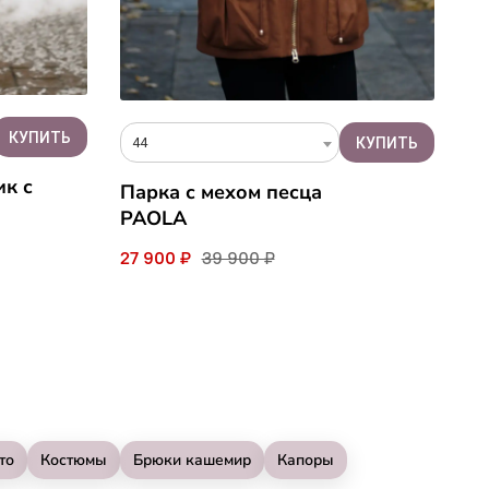
44
ик с
Парка с мехом песца
PAOLA
27 900 ₽
39 900 ₽
то
Костюмы
Брюки кашемир
Капоры