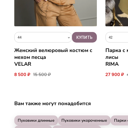
44
42
Женский велюровый костюм с
Парка с
мехом песца
лисы
VELAR
RIMA
8 500 ₽
15 500 ₽
27 900 ₽
Вам также могут понадобится
Пуховики длинные
Пуховики укороченные
Парки 