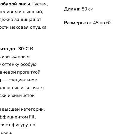
нобурой лисы
. Густая,
Длина:
80 см
ереливом и пышный,
адежно защищая от
Размеры:
от 48 по 62
ости меховая опушка
ита до -30°C
В
с изысканным
 оттенку особую
овневой пропиткой
g
— специальное
олностью исключает
ки и химчисток.
я
высшей категории.
ффициентом Fill
ляет фигуру, но
рьер,