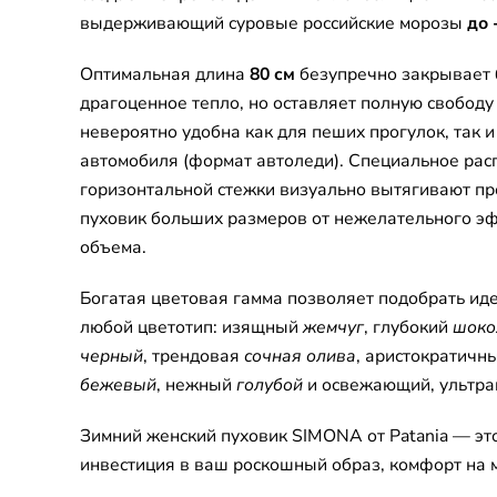
выдерживающий суровые российские морозы
до 
Оптимальная длина
80 см
безупречно закрывает 
драгоценное тепло, но оставляет полную свобод
невероятно удобна как для пеших прогулок, так 
автомобиля (формат автоледи). Специальное рас
горизонтальной стежки визуально вытягивают пр
пуховик больших размеров от нежелательного э
объема.
Богатая цветовая гамма позволяет подобрать ид
любой цветотип: изящный
жемчуг
, глубокий
шоко
черный
, трендовая
сочная олива
, аристократичн
бежевый
, нежный
голубой
и освежающий, ультр
Зимний женский пуховик SIMONA от Patania — эт
инвестиция в ваш роскошный образ, комфорт на 