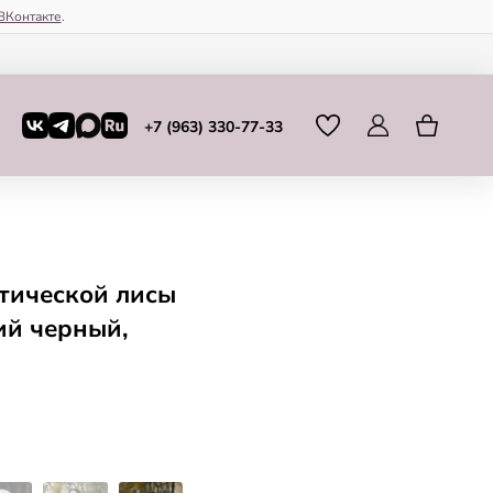
ВКонтакте
.
+7 (963) 330-77-33
тической лисы
ий черный,