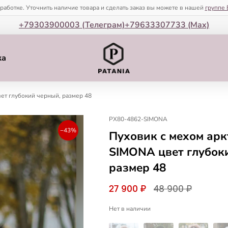
зработке. Уточнить наличие товара и сделать заказ вы можете в нашей
группе 
+79303900003 (Телеграм)
+79633307733 (Мax)
ка
ет глубокий черный, размер 48
PX80-4862-SIMONA
−43%
Пуховик с мехом арк
SIMONA цвет глубок
размер 48
27 900 ₽
48 900 ₽
Нет в наличии