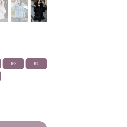
50
52