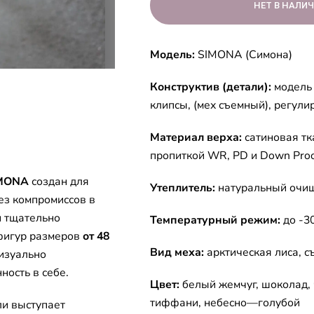
Модель:
SIMONA (Симона)
Конструктив (детали):
модель 
клипсы, (мех съемный), регули
Материал верха:
сатиновая тк
пропиткой WR, PD и Down Proo
MONA
создан для
Утеплитель:
натуральный очищ
ез компромиссов в
и тщательно
Температурный режим:
до -30
фигур размеров
от 48
Вид меха:
арктическая лиса, 
визуально
ность в себе.
Цвет:
белый жемчуг, шоколад, 
тиффани, небесно—голубой
ли выступает