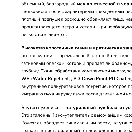
объемный, благородный
мех арктической и чер
шелковистая ость с характерным трехцветным п
плотный подпушек роскошно обрамляют лицо, н
пронизывающего ветра и метели. При необходим
легко отстегивается.
Высокотехнологичные ткани и арктическая защ
основе куртки — премиальный плотный текстиль 
сатиновым блеском, который придает выбранному
глубину. Ткань обработана комплексной многоур
WR (Water Repellent), PD, Down Proof PU Coatin
внутреннее полиуретановое покрытие, которое п
миграцию пуха наружу даже после длительной нос
Внутри пуховика —
натуральный пух белого гус
Это эталонный эко-утеплитель с высочайшим коэ
Power: он обладает минимальным весом, не утяже
создает непревзойденный теплоизоляционный ба