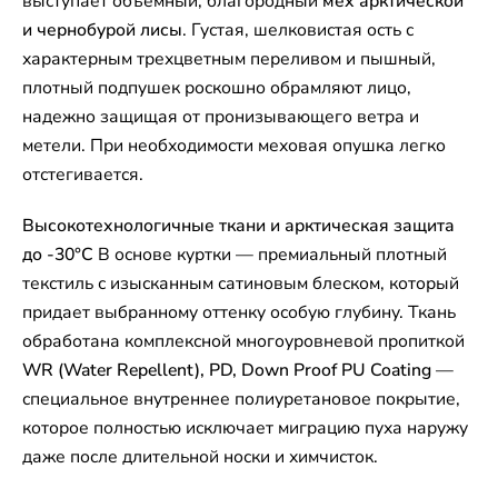
выступает объемный, благородный
мех арктической
и чернобурой лисы
. Густая, шелковистая ость с
характерным трехцветным переливом и пышный,
плотный подпушек роскошно обрамляют лицо,
надежно защищая от пронизывающего ветра и
метели. При необходимости меховая опушка легко
отстегивается.
Высокотехнологичные ткани и арктическая защита
до -30°C
В основе куртки — премиальный плотный
текстиль с изысканным сатиновым блеском, который
придает выбранному оттенку особую глубину. Ткань
обработана комплексной многоуровневой пропиткой
WR (Water Repellent), PD, Down Proof PU Coating
—
специальное внутреннее полиуретановое покрытие,
которое полностью исключает миграцию пуха наружу
даже после длительной носки и химчисток.