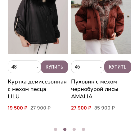
48
46
Куртка демисезонная
Пуховик с мехом
П
с мехом песца
чернобурой лисы
ч
LILU
AMALIA
C
19 500 ₽
27 900 ₽
27 900 ₽
35 900 ₽
2