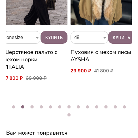
onesize
48
Шерстяное пальто с
Пуховик с мехом лисы
мехом норки
AYSHA
VITALIA
29 900 ₽
41 800 ₽
27 800 ₽
39 900 ₽
Вам может понравится