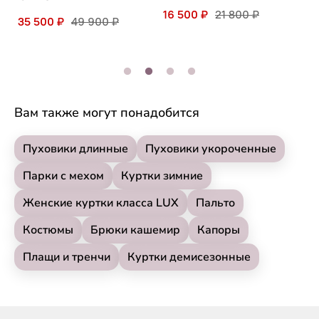
16 500 ₽
21 800 ₽
35 500 ₽
49 900 ₽
3
Вам также могут понадобится
Пуховики длинные
Пуховики укороченные
Парки с мехом
Куртки зимние
Женские куртки класса LUX
Пальто
Костюмы
Брюки кашемир
Капоры
Плащи и тренчи
Куртки демисезонные