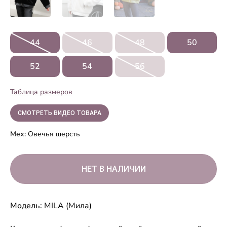
44
46
48
50
52
54
56
Таблица размеров
СМОТРЕТЬ ВИДЕО ТОВАРА
Мех:
Овечья шерсть
Модель:
MILA (Мила)