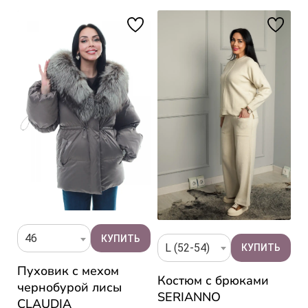
46
L (52-54)
Пуховик с мехом
П
Костюм с брюками
чернобурой лисы
ч
SERIANNO
CLAUDIA
R